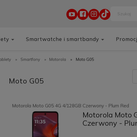
lety
Smartwatche i smartbandy
Promoc
tablety
»
Smartfony
»
Motorola
»
Moto G05
Moto G05
Motorola Moto G05 4G 4/128GB Czerwony - Plum Red
Motorola Moto 
Czerwony - Pl