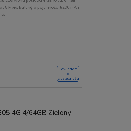
05 czerwona posiada 4 GB RAM, 64 GB
t 8 Mpix, baterię o pojemności 5200 mAh
la.
Powiadom
o
dostępności
G05 4G 4/64GB Zielony -