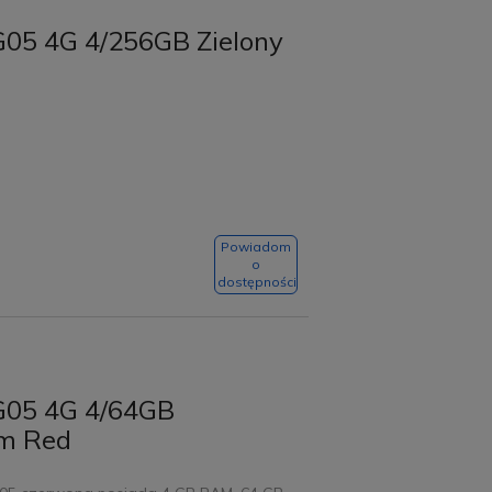
G05 4G 4/256GB Zielony
Powiadom
o
dostępności
G05 4G 4/64GB
um Red