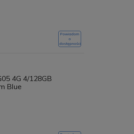
Powiadom
o
dostępności
G05 4G 4/128GB
im Blue