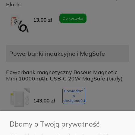
Black
Do koszyka
13,00 zł
Powerbanki indukcyjne i MagSafe
Powerbank magnetyczny Baseus Magnetic
Mini 10000mAh, USB-C 20W MagSafe (biały)
Powiadom
o
143,00 zł
dostępności
Dbamy o Twoją prywatność
Powerbank magnetyczny 5000mAh Ugreen