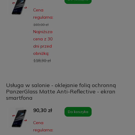
Cena
regularna:
169,00 zł
Najniższa
cena z 30
dni przed
obniżką:
118,30 zł
Usługa w salonie - oklejanie folią ochronną
PanzerGlass Matte Anti-Reflective - ekran
smartfona
90,30 zł
Do koszyka
Cena
regularna: