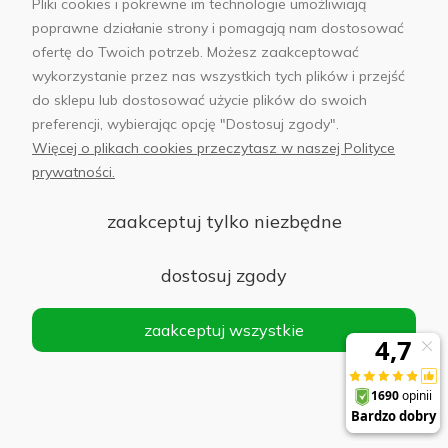
PB560, USB-C, 15W (beżowy)
Pliki cookies i pokrewne im technologie umożliwiają
poprawne działanie strony i pomagają nam dostosować
Do koszyka
ofertę do Twoich potrzeb. Możesz zaakceptować
90,00 zł
wykorzystanie przez nas wszystkich tych plików i przejść
do sklepu lub dostosować użycie plików do swoich
preferencji, wybierając opcję "Dostosuj zgody".
Więcej o plikach cookies przeczytasz w naszej Polityce
Powerbank magnetyczny Ecobox Powerbank
prywatności.
Magsafe 5000 mAh czarny
zaakceptuj tylko niezbędne
Do koszyka
30,00 zł
dostosuj zgody
zaakceptuj wszystkie
Powerbank magnetyczny Teltech TPM-10
10000 mAh 15 W Biały - White
Do koszyka
51,00 zł