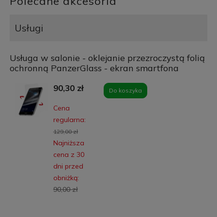
Polecane akcesoria
Usługi
Usługa w salonie - oklejanie przezroczystą folią
ochronną PanzerGlass - ekran smartfona
90,30 zł
Do koszyka
Cena
regularna:
129,00 zł
Najniższa
cena z 30
dni przed
obniżką:
90,00 zł