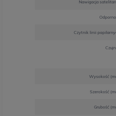
Nawigacja satelita
Odporno
Czytnik linii papilarn
Czujn
Wysokość (m
Szerokość (m
Grubość (m