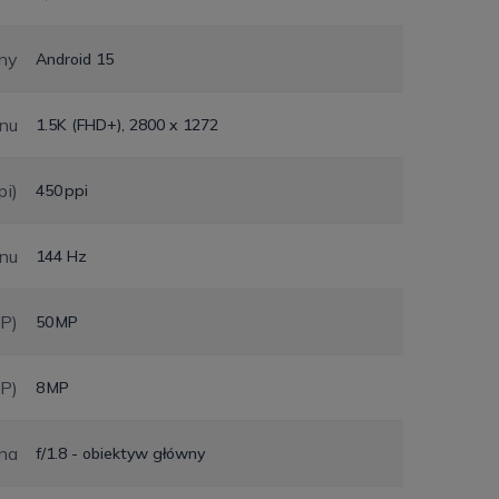
ny
Android 15
anu
1.5K (FHD+), 2800 x 1272
pi)
450 ppi
anu
144 Hz
MP)
50 MP
MP)
8 MP
na
f/1.8 - obiektyw główny