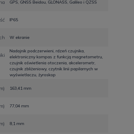
rna
GPS, GNSS Beidou, GLONASS, Galileo i QZSS
ść
IP65
ych
W ekranie
Nadajnik podczerwieni, rdzeń czujnika,
iki
elektroniczny kompas z funkcją magnetometru,
czujnik oświetlenia otoczenia, akcelerometr,
czujnik zbliżeniowy, czytnik linii papilarnych w
wyświetlaczu, żyroskop
m)
163,41 mm
m)
77,04 mm
m)
8,1 mm