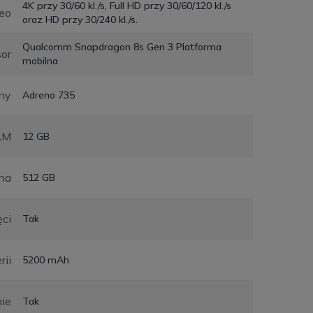
4K przy 30/60 kl./s, Full HD przy 30/60/120 kl./s
eo
oraz HD przy 30/240 kl./s.
Qualcomm Snapdragon 8s Gen 3 Platforma
or
mobilna
zny
Adreno 735
AM
12 GB
na
512 GB
ęci
Tak
rii
5200 mAh
ie
Tak