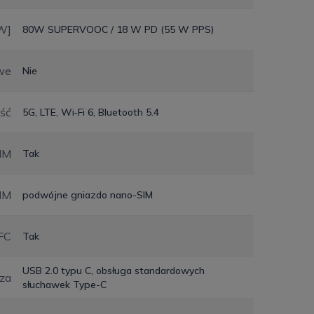
W]
80W SUPERVOOC / 18 W PD (55 W PPS)
we
Nie
ść
5G, LTE, Wi‑Fi 6, Bluetooth 5.4
IM
Tak
IM
podwójne gniazdo nano-SIM
FC
Tak
USB 2.0 typu C, obsługa standardowych
cza
słuchawek Type-C