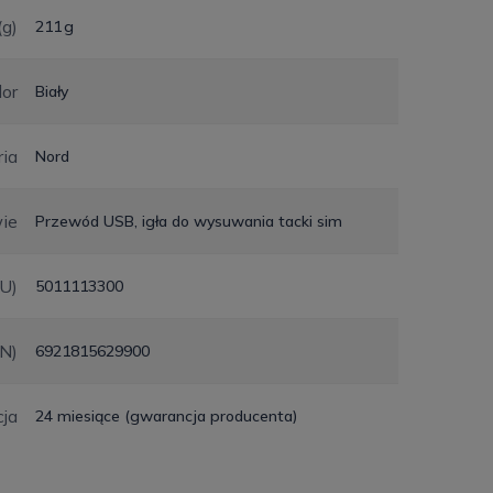
g)
211 g
lor
Biały
ria
Nord
ie
Przewód USB, igła do wysuwania tacki sim
KU)
5011113300
N)
6921815629900
ja
24 miesiące (gwarancja producenta)