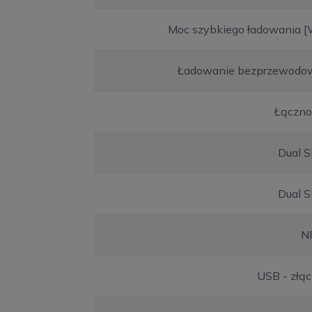
Moc szybkiego ładowania [
Ładowanie bezprzewodo
Łączno
Dual S
Dual S
N
USB - złą