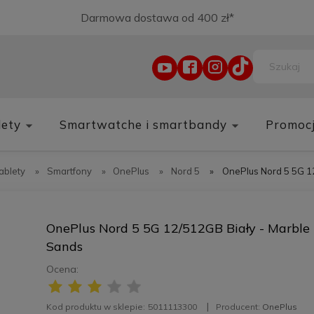
Darmowa dostawa od 400 zł*
lety
Smartwatche i smartbandy
Promoc
tablety
»
Smartfony
»
OnePlus
»
Nord 5
»
OnePlus Nord 5 5G 1
OnePlus Nord 5 5G 12/512GB Biały - Marble
Sands
Ocena:
Kod produktu w sklepie:
5011113300
Producent:
OnePlus