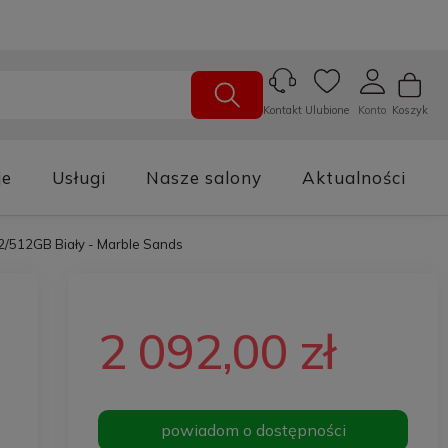
Ulubione
Konto
Koszyk
Kontakt
je
Usługi
Nasze salony
Aktualności
2/512GB Biały - Marble Sands
2 092,00 zł
powiadom o dostępności