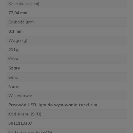
Szerokość (mm)
77,04 mm
Grubość (mm)
8,1 mm
Waga (g)
211 g
Kolor
Szary
Seria
Nord
W zestawie
Przewód USB, igła do wysuwania tacki sim
Kod sklepu (SKU)
5011113307
Kod producenta (EAN)