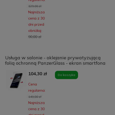
129,00 zł
Najniższa
cena z 30
dni przed
obniżką:
90,00 zł
Usługa w salonie - oklejanie prywatyzującą
folią ochronną PanzerGlass - ekran smartfona
104,30 zł
Do koszyka
Cena
regularna:
149,00 zł
Najniższa
cena z 30