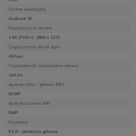
System operacyjny
Android 15
Rozdzielczość ekranu
1.5K (FHD+), 2800 x 1272
Zagęszczenie pikseli (ppi)
450 ppi
Częstotliwość odświeżania ekranu
144 Hz
Aparatu tylny - główny (MP)
50 MP
Aparatu przedni (MP)
8 MP
Przysłona
f/1.8 - obiektyw główny