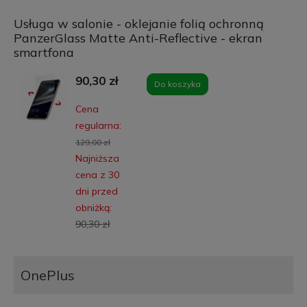
Usługa w salonie - oklejanie folią ochronną
PanzerGlass Matte Anti-Reflective - ekran
smartfona
90,30 zł
Do koszyka
Cena
regularna:
129,00 zł
Najniższa
cena z 30
dni przed
obniżką:
90,30 zł
OnePlus