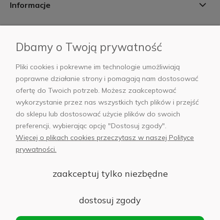
Informacje
Płatności i dostawa
Dbamy o Twoją prywatność
AB Foto
Pliki cookies i pokrewne im technologie umożliwiają
poprawne działanie strony i pomagają nam dostosować
ofertę do Twoich potrzeb. Możesz zaakceptować
wykorzystanie przez nas wszystkich tych plików i przejść
sklep@abfoto.pl
do sklepu lub dostosować użycie plików do swoich
preferencji, wybierając opcję "Dostosuj zgody".
+48 797 971 275
Więcej o plikach cookies przeczytasz w naszej Polityce
prywatności.
zaakceptuj tylko niezbędne
© 2025 Wszelkie prawa zastrzeżone. Serwis własnością:
AB FOTO
dostosuj zgody
Sp. z o.o.
Siedziba: 02-486 WARSZAWA, Al. Jerozolimskie 176, NIP