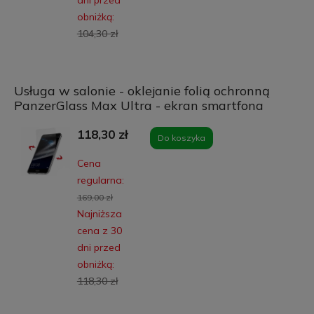
dni przed
obniżką:
104,30 zł
Usługa w salonie - oklejanie folią ochronną
PanzerGlass Max Ultra - ekran smartfona
118,30 zł
Do koszyka
Cena
regularna:
169,00 zł
Najniższa
cena z 30
dni przed
obniżką:
118,30 zł