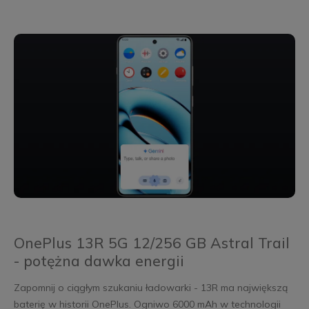
OnePlus 13R 5G 12/256 GB Astral Trail
- potężna dawka energii
Zapomnij o ciągłym szukaniu ładowarki - 13R ma największą
baterię w historii OnePlus. Ogniwo 6000 mAh w technologii