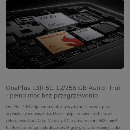
OnePlus 13R 5G 12/256 GB Astral Trail
- pełna moc bez przegrzewania
OnePlus 13R zapewnia stabilną wydajność nawet przy
największym obciążeniu. Dzięki ulepszonemu systemowi
chłodzenia Dual Cryo-Velocity VC o powierzchni 9925 mm²
telefon pozostaje chłodny, nawet gdy grasz, streamujesz lub