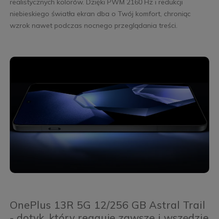
realistycznych kolorów. Dzięki PWM 2160 Hz i redukcji
niebieskiego światła ekran dba o Twój komfort, chroniąc
wzrok nawet podczas nocnego przeglądania treści.
OnePlus 13R 5G 12/256 GB Astral Trail
- dotyk, który reaguje zawsze i wszędzie