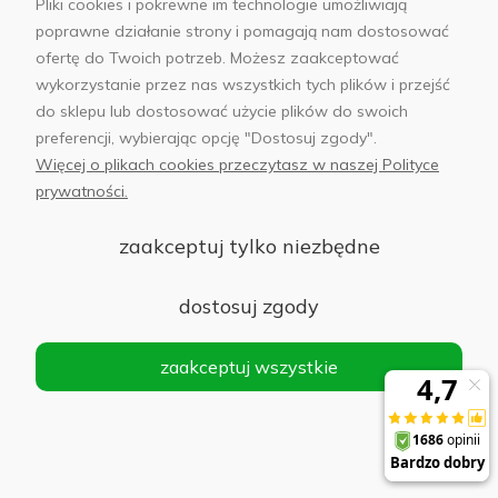
Cena
Pliki cookies i pokrewne im technologie umożliwiają
regularna:
poprawne działanie strony i pomagają nam dostosować
ofertę do Twoich potrzeb. Możesz zaakceptować
149,00 zł
Najniższa
wykorzystanie przez nas wszystkich tych plików i przejść
cena z 30
do sklepu lub dostosować użycie plików do swoich
dni przed
preferencji, wybierając opcję "Dostosuj zgody".
obniżką:
Więcej o plikach cookies przeczytasz w naszej Polityce
119,00 zł
prywatności.
zaakceptuj tylko niezbędne
Usługa w salonie - oklejanie folią ochronną
PanzerGlass Max Ultra - ekran smartfona
dostosuj zgody
118,30 zł
Do koszyka
zaakceptuj wszystkie
Cena
regularna:
169,00 zł
Najniższa