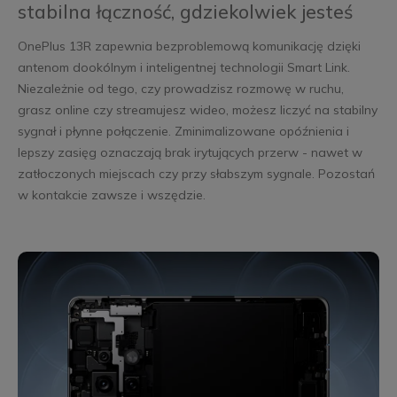
stabilna łączność, gdziekolwiek jesteś
OnePlus 13R zapewnia bezproblemową komunikację dzięki
antenom dookólnym i inteligentnej technologii Smart Link.
Niezależnie od tego, czy prowadzisz rozmowę w ruchu,
grasz online czy streamujesz wideo, możesz liczyć na stabilny
sygnał i płynne połączenie. Zminimalizowane opóźnienia i
lepszy zasięg oznaczają brak irytujących przerw - nawet w
zatłoczonych miejscach czy przy słabszym sygnale. Pozostań
w kontakcie zawsze i wszędzie.