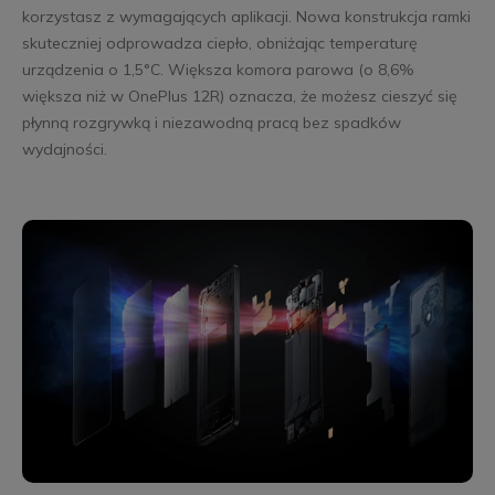
korzystasz z wymagających aplikacji. Nowa konstrukcja ramki
skuteczniej odprowadza ciepło, obniżając temperaturę
urządzenia o 1,5°C. Większa komora parowa (o 8,6%
większa niż w OnePlus 12R) oznacza, że możesz cieszyć się
płynną rozgrywką i niezawodną pracą bez spadków
wydajności.