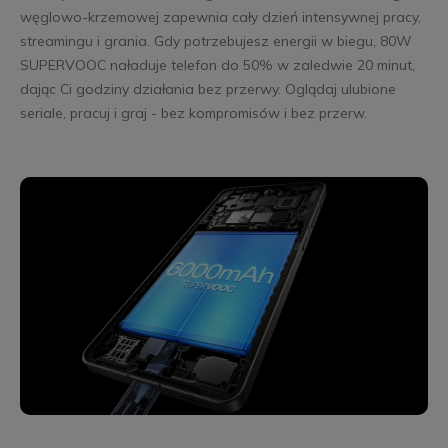
węglowo-krzemowej zapewnia cały dzień intensywnej pracy,
streamingu i grania. Gdy potrzebujesz energii w biegu, 80W
SUPERVOOC naładuje telefon do 50% w zaledwie 20 minut,
dając Ci godziny działania bez przerwy. Oglądaj ulubione
seriale, pracuj i graj - bez kompromisów i bez przerw.