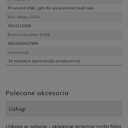
Przewód USB, igła do wysuwania tacki sim
Kod sklepu (SKU)
5011111048
Kod producenta (EAN)
6921815627999
Gwarancja
24 miesiące (gwarancja producenta)
Polecane akcesoria
Usługi
Usługa w salonie - oklejanie przezroczystą folią