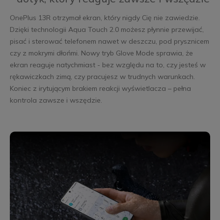
OnePlus 13R otrzymał ekran, który nigdy Cię nie zawiedzie.
Dzięki technologii Aqua Touch 2.0 możesz płynnie przewijać,
pisać i sterować telefonem nawet w deszczu, pod prysznicem
czy z mokrymi dłońmi. Nowy tryb Glove Mode sprawia, że
ekran reaguje natychmiast - bez względu na to, czy jesteś w
rękawiczkach zimą, czy pracujesz w trudnych warunkach.
Koniec z irytującym brakiem reakcji wyświetlacza – pełna
kontrola zawsze i wszędzie.