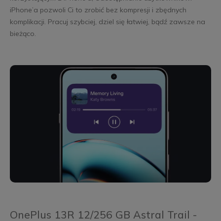
iPhone’a pozwoli Ci to zrobić bez kompresji i zbędnych
komplikacji. Pracuj szybciej, dziel się łatwiej, bądź zawsze na
bieżąco.
OnePlus 13R 12/256 GB Astral Trail -