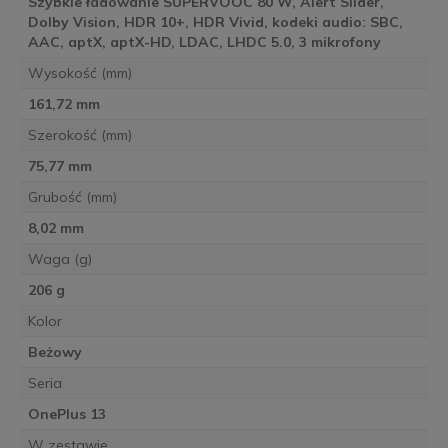
Szybkie ładowanie SUPERVOOC 80 W, Alert Slider,
Dolby Vision, HDR 10+, HDR Vivid, kodeki audio: SBC,
AAC, aptX, aptX-HD, LDAC, LHDC 5.0, 3 mikrofony
Wysokość (mm)
161,72 mm
Szerokość (mm)
75,77 mm
Grubość (mm)
8,02 mm
Waga (g)
206 g
Kolor
Beżowy
Seria
OnePlus 13
W zestawie