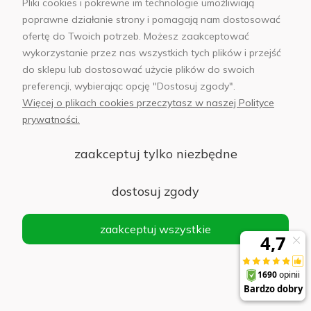
Pliki cookies i pokrewne im technologie umożliwiają
regularna:
poprawne działanie strony i pomagają nam dostosować
149,00 zł
ofertę do Twoich potrzeb. Możesz zaakceptować
Najniższa
wykorzystanie przez nas wszystkich tych plików i przejść
cena z 30
do sklepu lub dostosować użycie plików do swoich
dni przed
preferencji, wybierając opcję "Dostosuj zgody".
obniżką:
Więcej o plikach cookies przeczytasz w naszej Polityce
104,30 zł
prywatności.
zaakceptuj tylko niezbędne
Usługa w salonie - oklejanie folią ochronną
PanzerGlass Max Ultra - ekran smartfona
dostosuj zgody
118,30 zł
Do koszyka
zaakceptuj wszystkie
Cena
regularna:
169,00 zł
Najniższa
cena z 30