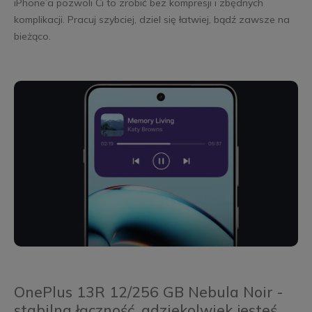
iPhone’a pozwoli Ci to zrobić bez kompresji i zbędnych
komplikacji. Pracuj szybciej, dziel się łatwiej, bądź zawsze na
bieżąco.
OnePlus 13R 12/256 GB Nebula Noir -
stabilna łączność, gdziekolwiek jesteś