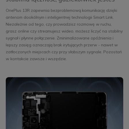
OnePlus 13R zapewnia bezproblemową komunikację dzięki
antenom dookólnym i inteligentnej technologii Smart Link.
Niezależnie od tego, czy prowadzisz rozmowę w ruchu,
grasz online czy streamujesz wideo, możesz liczyć na stabilny
sygnał i płynne połączenie. Zminimalizowane opóźnienia i
lepszy zasięg oznaczają brak irytujących przerw - nawet w
zatłoczonych miejscach czy przy słabszym sygnale. Pozostań
w kontakcie zawsze i wszędzie.