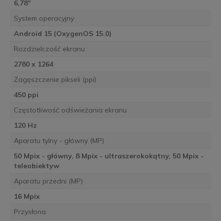
6,78"
System operacyjny
Android 15 (OxygenOS 15.0)
Rozdzielczość ekranu
2780 x 1264
Zagęszczenie pikseli (ppi)
450 ppi
Częstotliwość odświeżania ekranu
120 Hz
Aparatu tylny - główny (MP)
50 Mpix - główny, 8 Mpix - ultraszerokokątny, 50 Mpix -
teleobiektyw
Aparatu przedni (MP)
16 Mpix
Przysłona