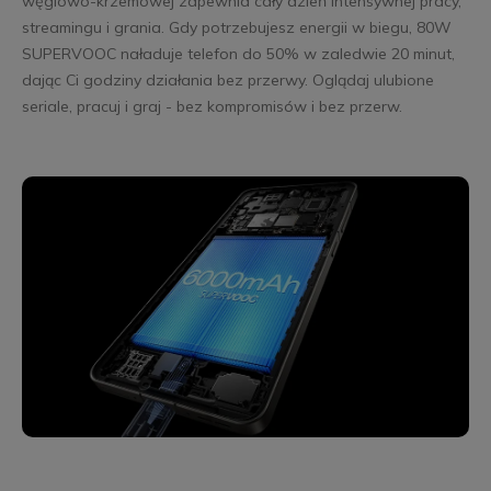
węglowo-krzemowej zapewnia cały dzień intensywnej pracy,
streamingu i grania. Gdy potrzebujesz energii w biegu, 80W
SUPERVOOC naładuje telefon do 50% w zaledwie 20 minut,
dając Ci godziny działania bez przerwy. Oglądaj ulubione
seriale, pracuj i graj - bez kompromisów i bez przerw.