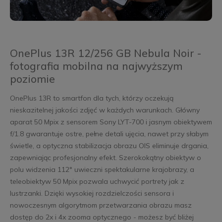
OnePlus 13R 12/256 GB Nebula Noir -
fotografia mobilna na najwyższym
poziomie
OnePlus 13R to smartfon dla tych, którzy oczekują
nieskazitelnej jakości zdjęć w każdych warunkach. Główny
aparat 50 Mpix z sensorem Sony LYT-700 i jasnym obiektywem
f/1.8 gwarantuje ostre, pełne detali ujęcia, nawet przy słabym
świetle, a optyczna stabilizacja obrazu OIS eliminuje drgania,
zapewniając profesjonalny efekt. Szerokokątny obiektyw o
polu widzenia 112° uwieczni spektakularne krajobrazy, a
teleobiektyw 50 Mpix pozwala uchwycić portrety jak z
lustrzanki. Dzięki wysokiej rozdzielczości sensora i
nowoczesnym algorytmom przetwarzania obrazu masz
dostęp do 2x i 4x zooma optycznego - możesz być bliżej