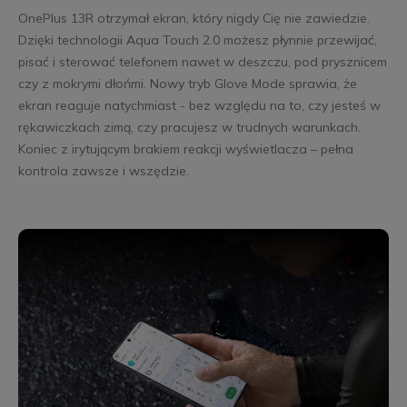
OnePlus 13R otrzymał ekran, który nigdy Cię nie zawiedzie.
Dzięki technologii Aqua Touch 2.0 możesz płynnie przewijać,
pisać i sterować telefonem nawet w deszczu, pod prysznicem
czy z mokrymi dłońmi. Nowy tryb Glove Mode sprawia, że
ekran reaguje natychmiast - bez względu na to, czy jesteś w
rękawiczkach zimą, czy pracujesz w trudnych warunkach.
Koniec z irytującym brakiem reakcji wyświetlacza – pełna
kontrola zawsze i wszędzie.