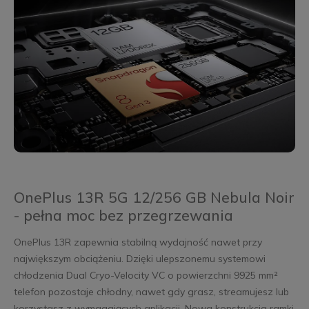
OnePlus 13R 5G 12/256 GB Nebula Noir
- pełna moc bez przegrzewania
OnePlus 13R zapewnia stabilną wydajność nawet przy
największym obciążeniu. Dzięki ulepszonemu systemowi
chłodzenia Dual Cryo-Velocity VC o powierzchni 9925 mm²
telefon pozostaje chłodny, nawet gdy grasz, streamujesz lub
korzystasz z wymagających aplikacji. Nowa konstrukcja ramki