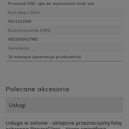
Przewód USB, igła do wysuwania tacki sim
Kod sklepu (SKU)
5011111049
Kod producenta (EAN)
6921815627982
Gwarancja
24 miesiące (gwarancja producenta)
Polecane akcesoria
Usługi
Usługa w salonie - oklejanie przezroczystą folią
ochronną PanzerGlass - ekran smartfona