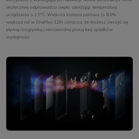
skuteczniej odprowadza ciepło, obniżając temperaturę
urządzenia o 1,5°C. Większa komora parowa (o 8,6%
większa niż w OnePlus 12R) oznacza, że możesz cieszyć się
płynną rozgrywką i niezawodną pracą bez spadków
wydajności.