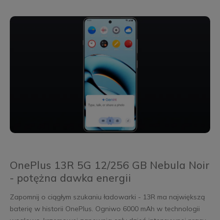
OnePlus 13R 5G 12/256 GB Nebula Noir
- potężna dawka energii
Zapomnij o ciągłym szukaniu ładowarki - 13R ma największą
baterię w historii OnePlus. Ogniwo 6000 mAh w technologii