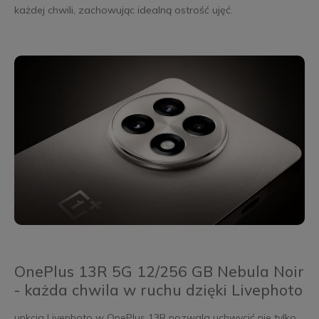
każdej chwili, zachowując idealną ostrość ujęć.
OnePlus 13R 5G 12/256 GB Nebula Noir
- każda chwila w ruchu dzięki Livephoto
unkcja Livephoto w OnePlus 13R pozwala uchwycić nie tylko