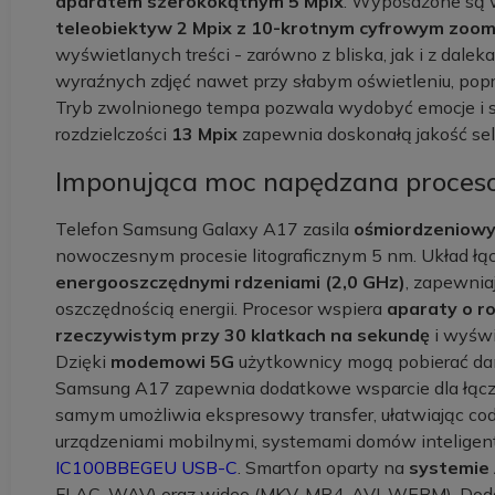
aparatem szerokokątnym 5 Mpix
. Wyposażone są w
teleobiektyw 2 Mpix z 10-krotnym cyfrowym zo
wyświetlanych treści - zarówno z bliska, jak i z dale
wyraźnych zdjęć nawet przy słabym oświetleniu, pop
Tryb zwolnionego tempa pozwala wydobyć emocje i sz
rozdzielczości
13 Mpix
zapewnia doskonałą jakość selfi
Imponująca moc napędzana proce
Telefon Samsung Galaxy A17 zasila
ośmiordzeniowy
nowoczesnym procesie litograficznym 5 nm. Układ łą
energooszczędnymi rdzeniami (2,0 GHz)
, zapewnia
oszczędnością energii. Procesor wspiera
aparaty o r
rzeczywistym przy 30 klatkach na sekundę
i wyświ
Dzięki
modemowi 5G
użytkownicy mogą pobierać da
Samsung A17 zapewnia dodatkowe wsparcie dla łąc
samym umożliwia ekspresowy transfer, ułatwiając cod
urządzeniami mobilnymi, systemami domów inteligent
IC100BBEGEU USB-C
. Smartfon oparty na
systemie 
FLAC, WAV) oraz wideo (MKV, MP4, AVI, WEBM). Doda