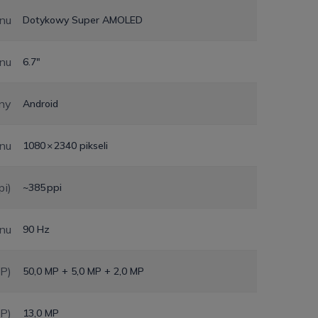
nu
Dotykowy Super AMOLED
nu
6.7"
ny
Android
anu
1080 × 2340 pikseli
pi)
~385 ppi
anu
90 Hz
MP)
50,0 MP + 5,0 MP + 2,0 MP
MP)
13,0 MP