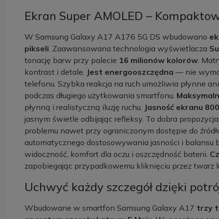
Ekran Super AMOLED – Kompaktowe 
W Samsung Galaxy A17 A176 5G DS wbudowano
ek
pikseli
. Zaawansowana technologia wyświetlacza
S
tonację barw przy palecie
16 milionów kolorów
. Mat
kontrast i detale.
Jest energooszczędna
— nie wymag
telefonu. Szybka reakcja na ruch umożliwia płynne ani
podczas długiego użytkowania smartfonu.
Maksymalna
płynną i realistyczną iluzję ruchu.
Jasność ekranu 80
jasnym świetle odbijając refleksy. To dobra propozycj
problemu nawet przy ograniczonym dostępie do źródła
automatycznego dostosowywania jasności i balansu 
widoczność, komfort dla oczu i oszczędność baterii.
Cz
zapobiegając przypadkowemu kliknięciu przez twarz l
Uchwyć każdy szczegół dzięki potr
Wbudowane w smartfon Samsung Galaxy A17
trzy 