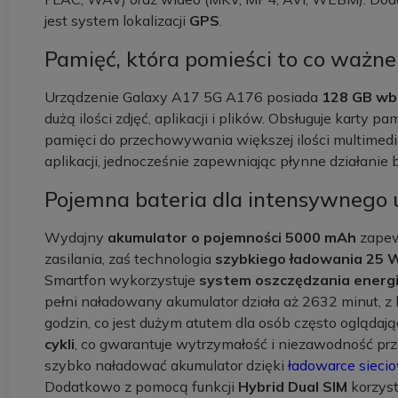
jest system lokalizacji
GPS
.
Pamięć, która pomieści to co ważne
Urządzenie Galaxy A17 5G A176 posiada
128 GB wb
dużą ilości zdjęć, aplikacji i plików. Obsługuje karty p
pamięci do przechowywania większej ilości multimedi
aplikacji, jednocześnie zapewniając płynne działanie 
Pojemna bateria dla intensywnego
Wydajny
akumulator o pojemności 5000 mAh
zapew
zasilania, zaś technologia
szybkiego ładowania 25 
Smartfon wykorzystuje
system oszczędzania energi
pełni naładowany akumulator działa aż 2632 minut, 
godzin, co jest dużym atutem dla osób często oglądając
cykli
, co gwarantuje wytrzymałość i niezawodność p
szybko naładować akumulator dzięki
ładowarce sieci
Dodatkowo z pomocą funkcji
Hybrid Dual SIM
korzyst