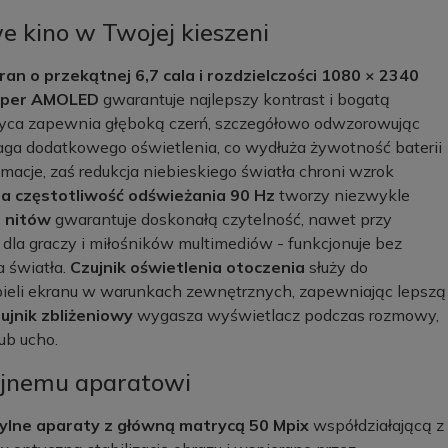
kino w Twojej kieszeni
ran o przekątnej 6,7 cala i rozdzielczości 1080 × 2340
uper AMOLED
gwarantuje najlepszy kontrast i bogatą
ryca zapewnia głęboką czerń, szczegółowo odwzorowując
a dodatkowego oświetlenia, co wydłuża żywotność baterii
macje, zaś redukcja niebieskiego światła chroni wzrok
 częstotliwość odświeżania 90 Hz
tworzy niezwykle
0 nitów
gwarantuje doskonałą czytelność, nawet przy
a dla graczy i miłośników multimediów - funkcjonuje bez
 światła.
Czujnik oświetlenia otoczenia
służy do
bieli ekranu w warunkach zewnętrznych, zapewniając lepszą
ujnik zbliżeniowy
wygasza wyświetlacz podczas rozmowy,
ub ucho.
ójnemu aparatowi
tylne aparaty z główną matrycą 50 Mpix
współdziałającą z