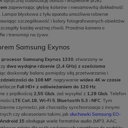
 optyczną stabilizację obrazu i wspierane przez
omem
zapewniając głębię kolorów i niesamowitą dokładność
ka. Lampa błyskowa z tyłu aparatu umożliwia robienie
rawiając szczegółowość i kolory fotografowanych obiektów.
czegóły każdej ważnej chwili. Przednia kamera o
e i transmisji na żywo.
sorem Samsung Exynos
 procesor Samsung Exynos 1330
, stworzony w
czy
dwa wydajne rdzenie (2,4 GHz) z sześcioma
jąc doskonały balans pomiędzy siłą przetwarzania i
ozdzielczości do 108 MP
, nagrywanie
wideo 4K w czasie
etlacze
Full HD+ z odświeżaniem do 120 Hz
.
ne z prędkością
2,55 Gb/s
, zaś wysyłać z
1,28 Gb/s
. Telefon
zności
LTE Cat.18, Wi-Fi 5
,
Bluetooth 5.3
i
NFC
. Tym
zienne czynności, jak chociażby synchronizacja z innymi
nych czy akcesoriami takimi, jak
słuchawki Samsung EO-
Android 15
obsługuje wiele formatów audio (MP3, AAC,
tkową zaletą dla osób szukających smartfona do podróży