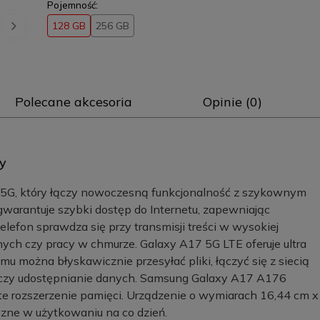
Pojemność:
128 GB
256 GB
Polecane akcesoria
Opinie (0)
y
5G, który łączy nowoczesną funkcjonalność z szykownym
gwarantuje szybki dostęp do Internetu, zapewniając
lefon sprawdza się przy transmisji treści w wysokiej
nych czy pracy w chmurze. Galaxy A17 5G LTE oferuje ultra
mu można błyskawicznie przesyłać pliki, łączyć się z siecią
czy udostępnianie danych. Samsung Galaxy A17 A176
te rozszerzenie pamięci. Urządzenie o wymiarach 16,44 cm x
czne w użytkowaniu na co dzień.