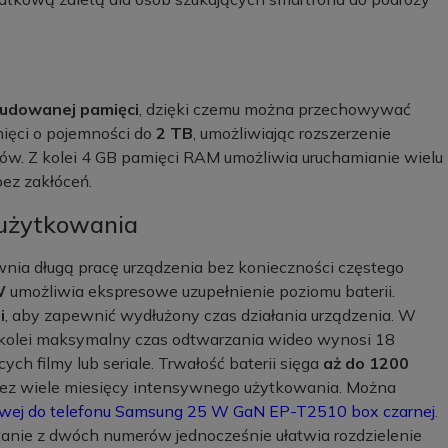
udowanej pamięci
, dzięki czemu można przechowywać
amięci o pojemności do
2 TB
, umożliwiając rozszerzenie
ów. Z kolei 4 GB pamięci RAM umożliwia uruchamianie wielu
bez zakłóceń.
 użytkowania
nia długą pracę urządzenia bez konieczności częstego
W
umożliwia ekspresowe uzupełnienie poziomu baterii.
i
, aby zapewnić wydłużony czas działania urządzenia. W
z kolei maksymalny czas odtwarzania wideo wynosi 18
ych filmy lub seriale. Trwałość baterii sięga
aż do 1200
rzez wiele miesięcy intensywnego użytkowania. Można
owej do telefonu Samsung 25 W GaN EP-T2510 box czarnej
.
anie z dwóch numerów jednocześnie ułatwia rozdzielenie