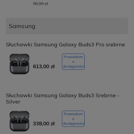
90,30 zł
Samsung
Słuchawki Samsung Galaxy Buds3 Pro srebrne
Powiadom
o
613,00 zł
dostępności
Słuchawki Samsung Galaxy Buds3 Srebrne -
Silver
Powiadom
o
338,00 zł
dostępności