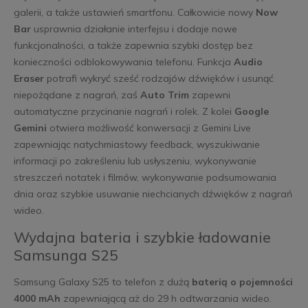
galerii, a także ustawień smartfonu. Całkowicie nowy
Now
Bar
usprawnia działanie interfejsu i dodaje nowe
funkcjonalności, a także zapewnia szybki dostęp bez
konieczności odblokowywania telefonu. Funkcja
Audio
Eraser
potrafi wykryć sześć rodzajów dźwięków i usunąć
niepożądane z nagrań, zaś
Auto Trim
zapewni
automatyczne przycinanie nagrań i rolek. Z kolei
Google
Gemini
otwiera możliwość konwersacji z Gemini Live
zapewniając natychmiastowy feedback, wyszukiwanie
informacji po zakreśleniu lub usłyszeniu, wykonywanie
streszczeń notatek i filmów, wykonywanie podsumowania
dnia oraz szybkie usuwanie niechcianych dźwięków z nagrań
wideo.
Wydajna bateria i szybkie ładowanie
Samsunga S25
Samsung Galaxy S25 to telefon z dużą
baterią o pojemności
4000 mAh
zapewniającą aż do 29 h odtwarzania wideo.