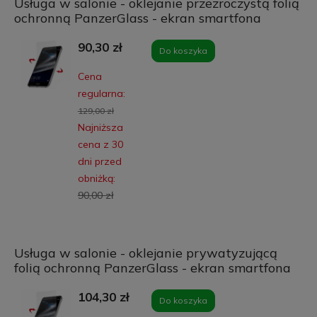
Usługa w salonie - oklejanie przezroczystą folią
ochronną PanzerGlass - ekran smartfona
90,30 zł
Do koszyka
Cena
regularna:
129,00 zł
Najniższa
cena z 30
dni przed
obniżką:
90,00 zł
Usługa w salonie - oklejanie prywatyzującą
folią ochronną PanzerGlass - ekran smartfona
104,30 zł
Do koszyka