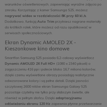
warunków oświetleniowych, zapewniając wyraźne zdjęcia po
zmroku. Korzystając z kamer Samsunga S25, możesz
nagrywać wideo w rozdzielczości 8K przy 60 kl./s
.
Dodatkowo, funkcją
Auto Trim
przytniesz nagrane materiały
do krótkich rolek, które możesz od razu opublikować w
serwisach społecznościowych.
Ekran Dynamic AMOLED 2X -
Kieszonkowe kino domowe
Smartfon Samsung S25 posiada 6,2-calowy wyświetlacz
Dynamic AMOLED 2X Full HD+
(1080 x 2340 pikseli) o
zagęszczeniu 416 ppi i palecie blisko 16,7 miliona kolorów,
dzięki czemu wyświetlane obrazy posiadają realistycznie
odwzorowane kolory i są pełne detali. Dzięki jasności
szczytowej 2600 nitów ekran Samsunga Galaxy S25
pozostaje czytelny nie tylko przy słabszym świetle, ale
również w pełnym słońcu. Dzięki
adaptacyjnemu
odświeżaniu ekranu 120 Hz
zapewnia płynne przetwarzanie