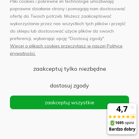
Pliki cookies i pokrewne im technologie umożliwiają
Do koszyka
161,00 zł
poprawne działanie strony i pomagają nam dostosować
ofertę do Twoich potrzeb. Możesz zaakceptować
wykorzystanie przez nas wszystkich tych plików i przejść
do sklepu lub dostosować użycie plików do swoich
preferencji, wybierając opcję "Dostosuj zgody".
Selfie Stick / statyw Bluetooth Spigen S540W
Więcej o plikach cookies przeczytasz w naszej Polityce
czarny
prywatności.
Do koszyka
154,00 zł
zaakceptuj tylko niezbędne
dostosuj zgody
Lampy pierścieniowe i wielopunktowe
zaakceptuj wszystkie
Lampa pierścieniowa bezprzewodowa z
uchwytem na telefon i statywem biurkowym
(12 cali)