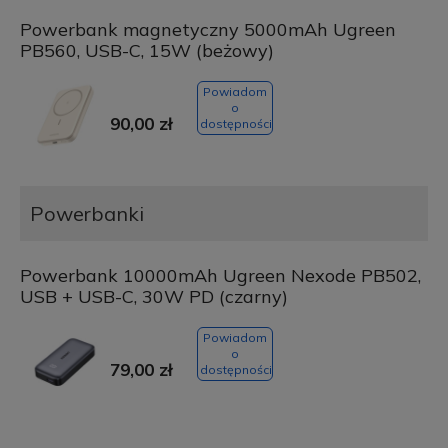
Powerbank magnetyczny 5000mAh Ugreen
PB560, USB-C, 15W (beżowy)
Powiadom
o
90,00 zł
dostępności
Powerbanki
Powerbank 10000mAh Ugreen Nexode PB502,
USB + USB-C, 30W PD (czarny)
Powiadom
o
79,00 zł
dostępności