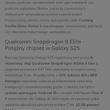
obrazu podczas dynamicznych scen gier mobilnych czy
podczas oglądania filmów, zaś przy czynnościach
statycznych optymalizuje poziom zużycia baterii.
Powierzchnię ekranu chroni wytrzymałe szkło
Corning
Gorilla Glass Victus 2
zapobiegając zarysowaniu, pęknięciu
czy stłuczeniu kolorowego wyświetlacza.
Qualcomm Snapdragon 8 Elite -
Potężny chipset w Galaxy S25
Bazowy Samsung Galaxy S25 napędzany jest przez
8-
rdzeniowy chip Qualcomm Snapdragon 8 Elite 4 Gen
z
zegarem procesora 4,47 GHz wykonany w nowoczesnej
technologii 3 nm. W połączeniu z
GPU Adreno 830 i NPU
Hexagon
zapewnia szybsze przetwarzanie sztucznej
inteligencji i zaawansowanej grafiki. Całością zarządza
system operacyjny Android 15
z nowym interfejsem
One UI
7
stworzonym dla Galaxy AI, które będą otrzymywać pełne
wsparcie aktualizacyjne przez kolejne 7 lat.
12 GB pamięci