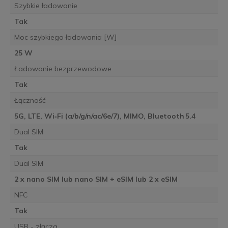
Szybkie ładowanie
Tak
Moc szybkiego ładowania [W]
25 W
Ładowanie bezprzewodowe
Tak
Łączność
5G, LTE, Wi‑Fi (a/b/g/n/ac/6e/7), MIMO, Bluetooth 5.4
Dual SIM
Tak
Dual SIM
2 x nano SIM lub nano SIM + eSIM lub 2 x eSIM
NFC
Tak
USB - złącza