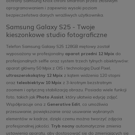
ochrony Samsung Knox chroni smartfon przed złośliwym
oprogramowaniem i zapewnia wysoki poziom
bezpieczeństwa danych wrażliwych użytkownika.
Samsung Galaxy S25 - Twoje
kieszonkowe studio fotograficzne
Telefon Samsung Galaxy S25 128GB miętowy został
wyposażony w profesjonalny
aparat przedni 12 Mpix
do
profesjonalnych selfie oraz system trzech tylnych obiektywów:
aparat główny 50 Mpix z OIS i technologią Dual Pixel,
ultraszerokokątny 12 Mpix
z kątem widzenia 120 stopni
oraz
teleobiektyw 10 Mpix
z 3-krotnym bezstratnym
zoomem i optyczną stabilizacją obrazu. Posiada wiele funkcji
foto, takich jak
Photo Assist
, który ułatwia edycję zdjęć.
Współpracuje ona z
Generative Edit
, co umożliwia
przesuwanie, powiększanie oraz usuwanie wybranych
elementów w kadrze, dzięki czemu można tworzyć zdjęcia
profesjonalnej jakości.
Tryb nocny
automatycznie zmienia
ustawienia aparatu, aby dostosować się do zmieniających się