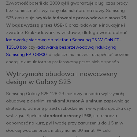
Żywotność baterii do 2000 cykli gwarantuje długi czas pracy
bez konieczności wymiany akumulatora na nowy. Samsung
S25 obsługuje
szybkie ładowanie przewodowe z mocą 25
W bądź wyższą przez USB-C
oraz ładowanie indukcyjne i
zwrotne. Brak ładowarki w zestawie, dlatego warto dobrać
ładowarkę sieciową do telefonu Samsung 25 W GaN EP-
T2510 box
czy
ładowarkę bezprzewodową indukcyjną
Samsung EP-OR900
, dzięki czemu możesz uzupełniać poziom
energii akumulatora w preferowany przez siebie sposób.
Wytrzymała obudowa i nowoczesny
design w Galaxy S25
Samsung Galaxy S25 128 GB miętowy posiada wytrzymałą
obudowę z cienkimi
ramkami Armor Aluminum
zapewniając
skuteczną ochronę przed uszkodzeniem w wyniku upadku czy
wstrząsu. Spełnia
standard ochrony IP68
, co oznacza
odporność na kurz, pył i wodę przy zanurzeniu do 1,5 m w
słodkiej wodzie przez maksymalnie 30 minut. W celu