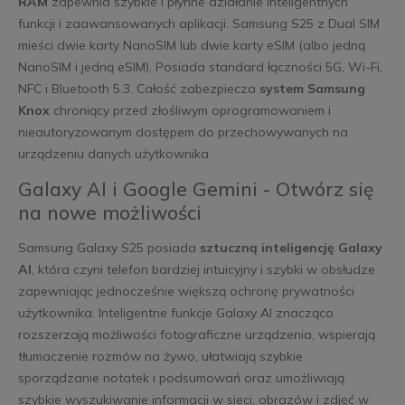
RAM
zapewnia szybkie i płynne działanie inteligentnych
funkcji i zaawansowanych aplikacji. Samsung S25 z Dual SIM
mieści dwie karty NanoSIM lub dwie karty eSIM (albo jedną
NanoSIM i jedną eSIM). Posiada standard łączności 5G, Wi-Fi,
NFC i Bluetooth 5.3. Całość zabezpiecza
system Samsung
Knox
chroniący przed złośliwym oprogramowaniem i
nieautoryzowanym dostępem do przechowywanych na
urządzeniu danych użytkownika.
Galaxy AI i Google Gemini - Otwórz się
na nowe możliwości
Samsung Galaxy S25 posiada
sztuczną inteligencję Galaxy
AI
, która czyni telefon bardziej intuicyjny i szybki w obsłudze
zapewniając jednocześnie większą ochronę prywatności
użytkownika. Inteligentne funkcje Galaxy AI znacząco
rozszerzają możliwości fotograficzne urządzenia, wspierają
tłumaczenie rozmów na żywo, ułatwiają szybkie
sporządzanie notatek i podsumowań oraz umożliwiają
szybkie wyszukiwanie informacji w sieci, obrazów i zdjęć w