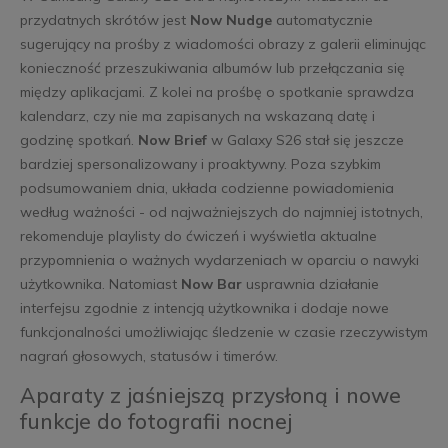
przydatnych skrótów jest
Now Nudge
automatycznie
sugerujący na prośby z wiadomości obrazy z galerii eliminując
konieczność przeszukiwania albumów lub przełączania się
między aplikacjami. Z kolei na prośbę o spotkanie sprawdza
kalendarz, czy nie ma zapisanych na wskazaną datę i
godzinę spotkań.
Now Brief
w Galaxy S26 stał się jeszcze
bardziej spersonalizowany i proaktywny. Poza szybkim
podsumowaniem dnia, układa codzienne powiadomienia
według ważności - od najważniejszych do najmniej istotnych,
rekomenduje playlisty do ćwiczeń i wyświetla aktualne
przypomnienia o ważnych wydarzeniach w oparciu o nawyki
użytkownika. Natomiast
Now Bar
usprawnia działanie
interfejsu zgodnie z intencją użytkownika i dodaje nowe
funkcjonalności umożliwiając śledzenie w czasie rzeczywistym
nagrań głosowych, statusów i timerów.
Aparaty z jaśniejszą przysłoną i nowe
funkcje do fotografii nocnej