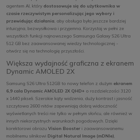
agentem AI, który
dostosowuje się do użytkownika w
czasie rzeczywistym personalizując jego wybory i
przewidując działania
, aby obsługa była jeszcze bardziej
intuicyjna, bezwysiłkowa i przyjemna. Korzystaj w pełni ze
wszystkich funkcji najnowszego Samsunga Galaxy S26 Ultra
512 GB bez zaawansowanej wiedzy technologicznej -
otwórz się na technologię przyszłości.
Większa wydajność graficzna z ekranem
Dynamic AMOLED 2X
Samsung S26 Ultra 512GB to nowy telefon z dużym
ekranem
6,9 cala Dynamic AMOLED 2X QHD+
o rozdzielczości 3120
x 1440 pikseli. Szerokie kąty widzenia, duży kontrast i jasność
szczytowa 2600 nitów zapewniają dobrą widoczność
wyświetlanych treści nie tylko w pełnym słońcu, ale również w
innych niekorzystnych warunkach pogodowych. Dzięki
korektorowi obrazu
Vision Booster
i zaawansowanemu
mobilnemu silnikowi
Digital Natural Image (mDNIe)
,