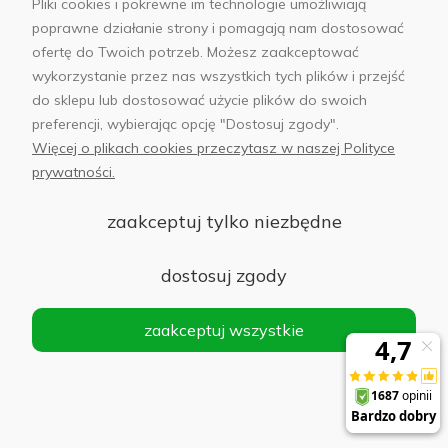
Pliki cookies i pokrewne im technologie umożliwiają
poprawne działanie strony i pomagają nam dostosować
ofertę do Twoich potrzeb. Możesz zaakceptować
wykorzystanie przez nas wszystkich tych plików i przejść
Słuchawki Samsung Galaxy Buds3 Srebrne -
do sklepu lub dostosować użycie plików do swoich
Silver
preferencji, wybierając opcję "Dostosuj zgody".
Więcej o plikach cookies przeczytasz w naszej Polityce
Powiadom
o
prywatności.
338,00 zł
dostępności
zaakceptuj tylko niezbędne
dostosuj zgody
Słuchawki Samsung Galaxy Buds3 FE Szare -
Grey
zaakceptuj wszystkie
Powiadom
o
363,00 zł
dostępności