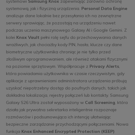
systemowi
Samsung Knox
zapewniając zarówno ochronę
systemową, jak i fizyczną urządzenia.
Personal Data Engine
analizuje dane lokalnie bez przesyłania ich na zewnętrzne
serwery sprawiając, że pozostają na urządzeniu nawet
podczas uczenia maszynowego Galaxy AI i Google Gemini. Z
kolei
Knox Vault
pełni rolę sejfu do przechowywania danych
wrażliwych, jak chociażby kody PIN, hasła, klucze czy dane
biometryczne użytkownika chroniąc je nie tylko przed
złośliwym oprogramowaniem, ale również atakami fizycznymi
na poziomie sprzętowym. Współpracuje z
Privacy Alerts
,
która powiadamia użytkownika w czasie rzeczywistym, gdy
aplikacje z uprawnieniami administratora urządzenia próbują
uzyskać niepotrzebny dostęp do poufnych danych, takich jak
dokładna lokalizacja, rejestry połączeń lub kontakty. Samsung
Galaxy S26 Ultra został wyposażony w
Call Screening
, która
działa jak prywatna sekretarka inteligentnie rozpoznaje
rozmówców i podsumowująca ich intencję ułatwiając
bezpieczne zarządzanie przychodzącymi połączeniami. Nowa
funkcja
Knox Enhanced Encrypted Protection (KEEP)