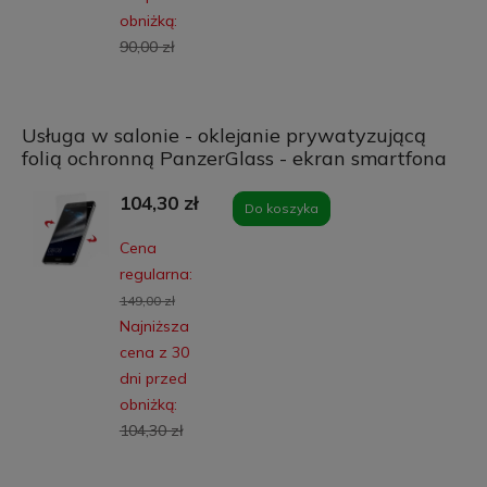
obniżką:
90,00 zł
Usługa w salonie - oklejanie prywatyzującą
folią ochronną PanzerGlass - ekran smartfona
104,30 zł
Do koszyka
Cena
regularna:
149,00 zł
Najniższa
cena z 30
dni przed
obniżką:
104,30 zł