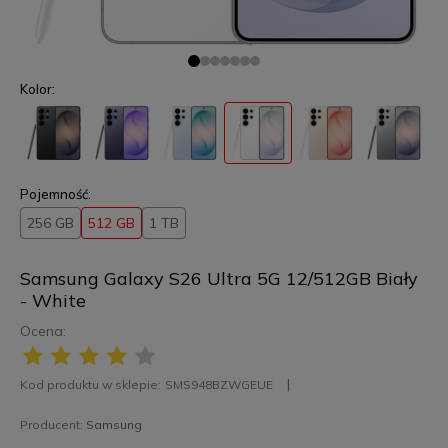
Kolor:
Pojemność:
256 GB
512 GB
1 TB
Samsung Galaxy S26 Ultra 5G 12/512GB Biały
- White
Ocena:
Kod produktu w sklepie:
SMS948BZWGEUE
Producent:
Samsung