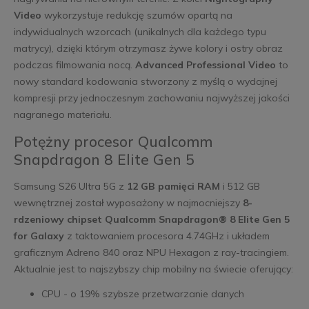
Video
wykorzystuje redukcję szumów opartą na
indywidualnych wzorcach (unikalnych dla każdego typu
matrycy), dzięki którym otrzymasz żywe kolory i ostry obraz
podczas filmowania nocą.
Advanced Professional Video
to
nowy standard kodowania stworzony z myślą o wydajnej
kompresji przy jednoczesnym zachowaniu najwyższej jakości
nagranego materiału.
Potężny procesor Qualcomm
Snapdragon 8 Elite Gen 5
Samsung S26 Ultra 5G z
12 GB pamięci RAM
i 512 GB
wewnętrznej został wyposażony w najmocniejszy
8-
rdzeniowy chipset Qualcomm Snapdragon® 8 Elite Gen 5
for Galaxy
z taktowaniem procesora 4.74GHz i układem
graficznym Adreno 840 oraz NPU Hexagon z ray-tracingiem.
Aktualnie jest to najszybszy chip mobilny na świecie oferujący:
CPU - o 19% szybsze przetwarzanie danych