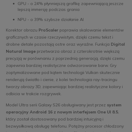
GPU - o 24% płynniejszą grafikę zapewniającą jeszcze
lepszą immersję podczas grania
NPU - o 39% szybsze działanie AI
Korektor obrazu
ProScaler
poprawia skalowanie elementów
graficznych w czasie rzeczywistym, dzięki czemu tekst i
drobne detale pozostają ostre oraz wyraźne. Funkcja
Digital
Natural Image
przetwarza obraz z czterokrotnie większą
precyzją w porównaniu z poprzednią generacją, dzięki czemu
zapewnia bardziej realistyczne odwzorowanie barw. Gry
zoptymalizowane pod kątem technologii Vulkan skutecznie
renderują światło i cienie, z kolei technologia ray-tracingu
tworzy obrazy 3D, zapewniając bardziej realistyczne kolory i
odbicia w trakcie rozgrywek.
Model Ultra serii Galaxy S26 obsługiwany jest przez
system
operacyjny Android 16 z nowym interfejsem One UI 8.5
,
który został dostosowany pod bardziej intuicyjną i
bezwysiłkową obsługę telefonu. Potężny procesor chłodzony