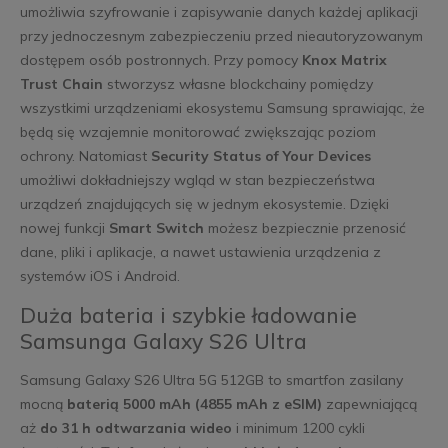
umożliwia szyfrowanie i zapisywanie danych każdej aplikacji
przy jednoczesnym zabezpieczeniu przed nieautoryzowanym
dostępem osób postronnych. Przy pomocy
Knox Matrix
Trust Chain
stworzysz własne blockchainy pomiędzy
wszystkimi urządzeniami ekosystemu Samsung sprawiając, że
będą się wzajemnie monitorować zwiększając poziom
ochrony. Natomiast
Security Status of Your Devices
umożliwi dokładniejszy wgląd w stan bezpieczeństwa
urządzeń znajdujących się w jednym ekosystemie. Dzięki
nowej funkcji
Smart Switch
możesz bezpiecznie przenosić
dane, pliki i aplikacje, a nawet ustawienia urządzenia z
systemów iOS i Android.
Duża bateria i szybkie ładowanie
Samsunga Galaxy S26 Ultra
Samsung Galaxy S26 Ultra 5G 512GB to smartfon zasilany
mocną
baterią 5000 mAh (4855 mAh z eSIM)
zapewniającą
aż
do 31 h odtwarzania wideo
i minimum 1200 cykli