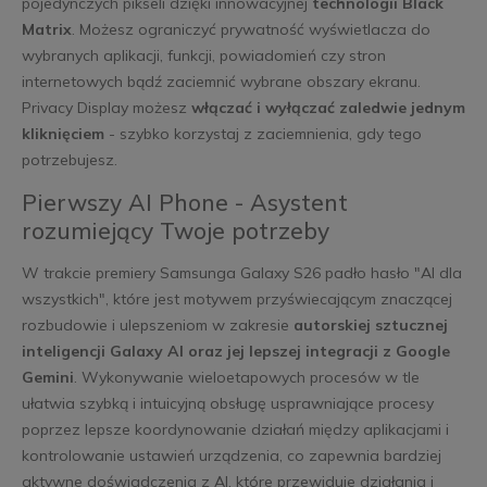
pojedynczych pikseli dzięki innowacyjnej
technologii Black
Matrix
. Możesz ograniczyć prywatność wyświetlacza do
wybranych aplikacji, funkcji, powiadomień czy stron
internetowych bądź zaciemnić wybrane obszary ekranu.
Privacy Display możesz
włączać i wyłączać zaledwie jednym
kliknięciem
- szybko korzystaj z zaciemnienia, gdy tego
potrzebujesz.
Pierwszy AI Phone - Asystent
rozumiejący Twoje potrzeby
W trakcie premiery Samsunga Galaxy S26 padło hasło "AI dla
wszystkich", które jest motywem przyświecającym znaczącej
rozbudowie i ulepszeniom w zakresie
autorskiej sztucznej
inteligencji Galaxy AI oraz jej lepszej integracji z Google
Gemini
. Wykonywanie wieloetapowych procesów w tle
ułatwia szybką i intuicyjną obsługę usprawniające procesy
poprzez lepsze koordynowanie działań między aplikacjami i
kontrolowanie ustawień urządzenia, co zapewnia bardziej
aktywne doświadczenia z AI, które przewiduje działania i