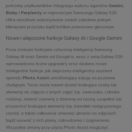
potrzeby użytkowników. Integracja wyboru agentów
Gemini,
Bixby i Perplexity
w najnowszym Samsungu Galaxy S26
Ultra umożliwia wykonywanie zadań zaledwie jednym
kliknięciem przycisku bądź krótkim poleceniem głosowym.
Nowe i ulepszone funkcje Galaxy AI i Google Gemini
Poza znanymi funkcjami sztucznej inteligencji Samsung
Galaxy AI oraz Gemini od Google'a, wraz z serią Galaxy S26
wprowadzono liczne upgrade'y oraz dodano nowe
inteligentne funkcje, jak ulepszony inteligentny asystent
aparatu
Photo Assist
umożliwiający edycję na poziomie
studyjnym. Teraz może nawet dodać brakujące osoby lub
elementy do zdjęcia z innych zdjęć (np. zwierzaka, członka
rodziny), zmienić scenerię z dziennej na nocną, uzupełnić lub
przywrócić brakujące elementy (np. kawałek nadgryzionego
ciasta), a także całkowicie zmieniać ubrania na zdjęciach
bądź usuwać z nich plamy, zabrudzenia i zagniecenia.
Wszystkie zmiany przy użyciu Photo Assist mogą być