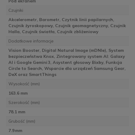
Pod ekranem
Czujniki
Akcelerometr, Barometr, Czytnik linii papilarnych,
Czujnik żyroskopowy, Czujnik geomagnetyczny, Czujnik
Halla, Czujnik światła, Czujnik zbliżeniowy
Dodatkowe informacje
Vision Booster, Digital Natural Image (mDNIe), System
bezpieczeństwa Knox, Zintegrowany system AI: Galaxy
AI i Google Gemini 3, Asystent głosowy Bixby, Funkcja
Circle to Search, Wsparcie dla urządzeń Samsung Gear,
DeX oraz SmartThings
Wysokość (mm)
163.6 mm
Szerokość (mm)
78.1 mm
Grubość (mm)
7.9 mm