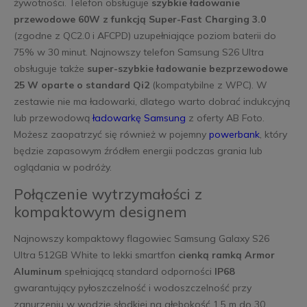
żywotności. Telefon obsługuje
szybkie ładowanie
przewodowe 60W z funkcją Super-Fast Charging 3.0
(zgodne z QC2.0 i AFCPD) uzupełniające poziom baterii do
75% w 30 minut. Najnowszy telefon Samsung S26 Ultra
obsługuje także
super-szybkie ładowanie bezprzewodowe
25 W oparte o standard Qi2
(kompatybilne z WPC). W
zestawie nie ma ładowarki, dlatego warto dobrać indukcyjną
lub przewodową
ładowarkę Samsung
z oferty AB Foto.
Możesz zaopatrzyć się również w pojemny
powerbank
, który
będzie zapasowym źródłem energii podczas grania lub
oglądania w podróży.
Połączenie wytrzymałości z
kompaktowym designem
Najnowszy kompaktowy flagowiec Samsung Galaxy S26
Ultra 512GB White to lekki smartfon
cienką ramką Armor
Aluminum
spełniającą standard odporności
IP68
gwarantujący pyłoszczelność i wodoszczelność przy
zanurzeniu w wodzie słodkiej na głębokość 1,5 m do 30