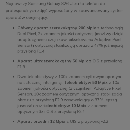
Najnowszy Samsung Galaxy S26 Ultra to telefon do
profesjonalnych zdjęć wyposażony w zaawansowany system
aparatów obejmujący:
Główny aparat szerokokątny 200 Mpix
z technologią
Dual Pixel, 2x zoomem jakości optycznej (możliwy dzięki
adaptacyjnemu czujnikowi pikselowemu Adaptive Pixel
Sensor) i optyczną stabilizacją obrazu z 47% jaśniejszą
przysłoną F1.4
Aparat ultraszerokokątny 50 Mpix
z OIS z przysłoną
F1.9
Dwa teleobiektywy z 100x zoomem cyfrowym opartym
na sztucznej inteligencji:
teleobiektyw 50 Mpix
z 10x
zoomem jakości optycznej (z czujnikiem Adaptive Pixel
Sensor), 10x zoomem optycznym, optyczna stabilizacja
obrazu z przysłoną F2.9 zapewniający o 37% lepszą
jasność oraz
teleobiektyw 10 Mpix
z zoomem
optycznym 3x i OIS z przysłoną F2.4
Aparat przedni 12 Mpix
z OIS z przysłoną F2.2