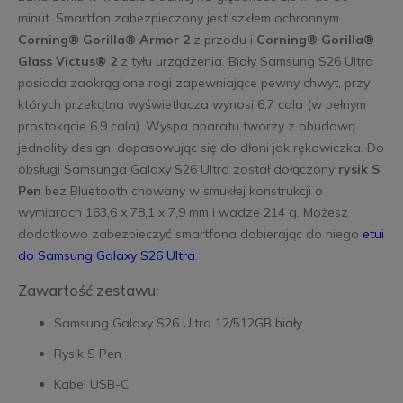
minut. Smartfon zabezpieczony jest szkłem ochronnym
Corning® Gorilla® Armor 2
z przodu i
Corning® Gorilla®
Glass Victus® 2
z tyłu urządzenia. Biały Samsung S26 Ultra
posiada zaokrąglone rogi zapewniające pewny chwyt, przy
których przekątna wyświetlacza wynosi 6,7 cala (w pełnym
prostokącie 6,9 cala). Wyspa aparatu tworzy z obudową
jednolity design, dopasowując się do dłoni jak rękawiczka. Do
obsługi Samsunga Galaxy S26 Ultra został dołączony
rysik S
Pen
bez Bluetooth chowany w smukłej konstrukcji o
wymiarach 163,6 x 78,1 x 7,9 mm i wadze 214 g. Możesz
dodatkowo zabezpieczyć smartfona dobierając do niego
etui
do Samsung Galaxy S26 Ultra
.
Zawartość zestawu:
Samsung Galaxy S26 Ultra 12/512GB biały
Rysik S Pen
Kabel USB-C