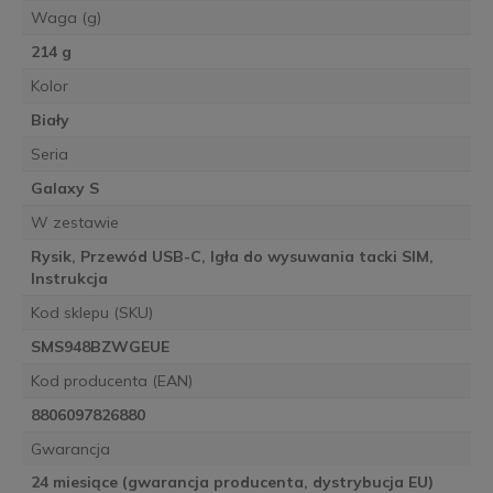
Waga (g)
214 g
Kolor
Biały
Seria
Galaxy S
W zestawie
Rysik, Przewód USB-C, Igła do wysuwania tacki SIM,
Instrukcja
Kod sklepu (SKU)
SMS948BZWGEUE
Kod producenta (EAN)
8806097826880
Gwarancja
24 miesiące (gwarancja producenta, dystrybucja EU)