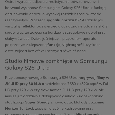
Ostre i wyraźne zdjęcia z realistycznie odwzorowanymi
barwami wykonasz Samsungiem Galaxy S26 Ultra z funkcją
analizowania obrazu o wysokiej rozdzielczości w czasie
rzeczywistym.
Procesor sygnału obrazu ISP AI
działa jak
wirtualny reflektor odzwierciedlając naturalne odcienie skóry i
sprawiając, że zdjęcia są bardziej szczegółowe nawet przy
słabym świetle. Dzięki jaśniejszym przysłonom aparatu
połączonym z ulepszoną
funkcją Nightografii
uzyskasz
ostre zdjęcia bez efektu rozmycia również nocą.
Studio filmowe zamknięte w Samsungu
Galaxy S26 Ultra
Przy pomocy nowego Samsunga S26 Ultra
nagrywaj filmy w
8K UHD przy 30 kl./s
(rozdzielczość 7680 x 4320) bądź w Full
HD przy 120 kl./s czy slow-motion Full HD przy 120 kl./s. Nie
musisz już oddzielnie dokupywać gimbala - udoskonalona
stabilizacja
Super Steady
z nową opcją blokady poziomej
Horizontal Lock
zapewnia spójne kadrowanie przy
nagrywaniu na nierównym terenie. Z kolei
Nightography