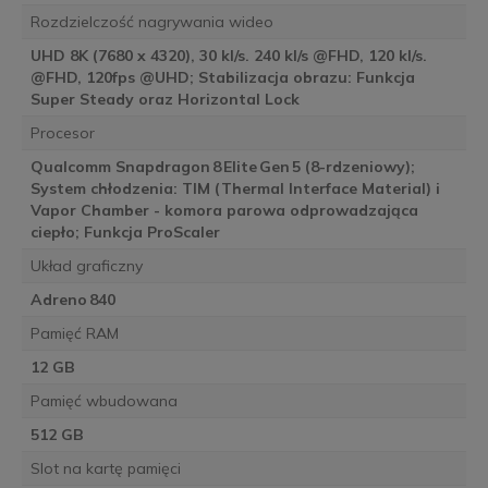
Rozdzielczość nagrywania wideo
UHD 8K (7680 x 4320), 30 kl/s. 240 kl/s @FHD, 120 kl/s.
@FHD, 120fps @UHD; Stabilizacja obrazu: Funkcja
Super Steady oraz Horizontal Lock
Procesor
Qualcomm Snapdragon 8 Elite Gen 5 (8-rdzeniowy);
System chłodzenia: TIM (Thermal Interface Material) i
Vapor Chamber - komora parowa odprowadzająca
ciepło; Funkcja ProScaler
Układ graficzny
Adreno 840
Pamięć RAM
12 GB
Pamięć wbudowana
512 GB
Slot na kartę pamięci