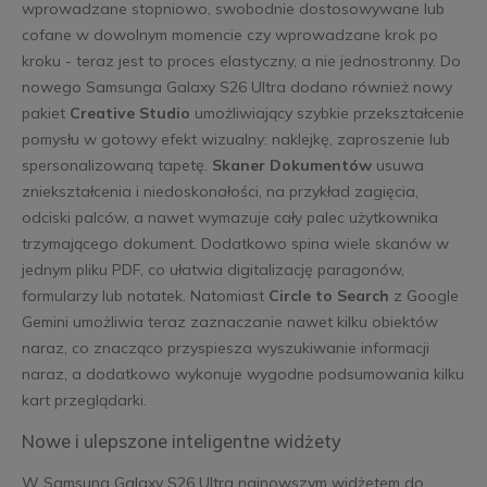
wprowadzane stopniowo, swobodnie dostosowywane lub
cofane w dowolnym momencie czy wprowadzane krok po
kroku - teraz jest to proces elastyczny, a nie jednostronny. Do
nowego Samsunga Galaxy S26 Ultra dodano również nowy
pakiet
Creative Studio
umożliwiający szybkie przekształcenie
pomysłu w gotowy efekt wizualny: naklejkę, zaproszenie lub
spersonalizowaną tapetę.
Skaner Dokumentów
usuwa
zniekształcenia i niedoskonałości, na przykład zagięcia,
odciski palców, a nawet wymazuje cały palec użytkownika
trzymającego dokument. Dodatkowo spina wiele skanów w
jednym pliku PDF, co ułatwia digitalizację paragonów,
formularzy lub notatek. Natomiast
Circle to Search
z Google
Gemini umożliwia teraz zaznaczanie nawet kilku obiektów
naraz, co znacząco przyspiesza wyszukiwanie informacji
naraz, a dodatkowo wykonuje wygodne podsumowania kilku
kart przeglądarki.
Nowe i ulepszone inteligentne widżety
W Samsung Galaxy S26 Ultra najnowszym widżetem do