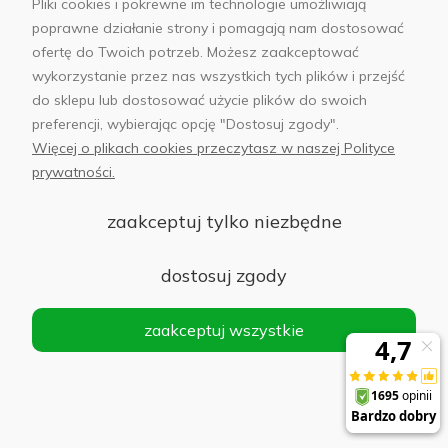
Pliki cookies i pokrewne im technologie umożliwiają
poprawne działanie strony i pomagają nam dostosować
ofertę do Twoich potrzeb. Możesz zaakceptować
wykorzystanie przez nas wszystkich tych plików i przejść
do sklepu lub dostosować użycie plików do swoich
preferencji, wybierając opcję "Dostosuj zgody".
Więcej o plikach cookies przeczytasz w naszej Polityce
Własny magazyn pod
14 salonów w 12
prywatności.
Warszawą
polskich miastach
zaakceptuj tylko niezbędne
dostosuj zgody
zaakceptuj wszystkie
Moje konto
Informacje
Płatności i dostawa