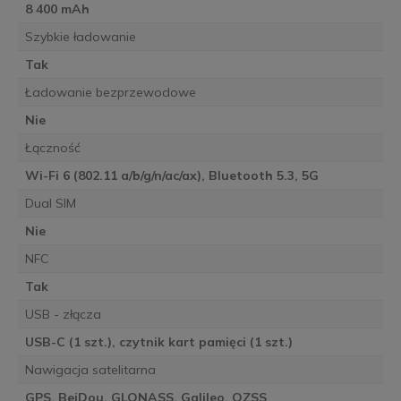
8 400 mAh
Szybkie ładowanie
Tak
Ładowanie bezprzewodowe
Nie
Łączność
Wi-Fi 6 (802.11 a/b/g/n/ac/ax), Bluetooth 5.3, 5G
Dual SIM
Nie
NFC
Tak
USB - złącza
USB-C (1 szt.), czytnik kart pamięci (1 szt.)
Nawigacja satelitarna
GPS, BeiDou, GLONASS, Galileo, QZSS