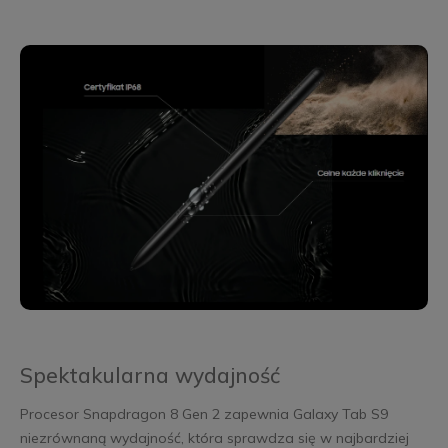
Spektakularna wydajność
Procesor Snapdragon 8 Gen 2 zapewnia Galaxy Tab S9
niezrównaną wydajność, która sprawdza się w najbardziej