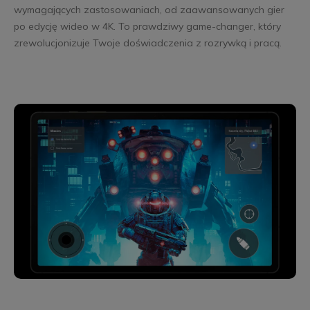
wymagających zastosowaniach, od zaawansowanych gier
po edycję wideo w 4K. To prawdziwy game-changer, który
zrewolucjonizuje Twoje doświadczenia z rozrywką i pracą.