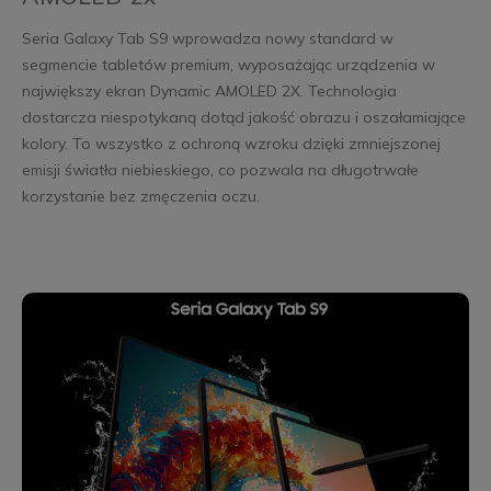
Seria Galaxy Tab S9 wprowadza nowy standard w
segmencie tabletów premium, wyposażając urządzenia w
największy ekran Dynamic AMOLED 2X. Technologia
dostarcza niespotykaną dotąd jakość obrazu i oszałamiające
kolory. To wszystko z ochroną wzroku dzięki zmniejszonej
emisji światła niebieskiego, co pozwala na długotrwałe
korzystanie bez zmęczenia oczu.