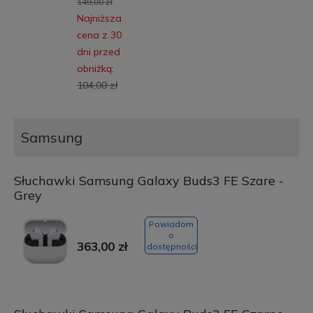
149,00 zł
Najniższa
cena z 30
dni przed
obniżką:
104,00 zł
Samsung
Słuchawki Samsung Galaxy Buds3 FE Szare -
Grey
Powiadom
o
363,00 zł
dostępności