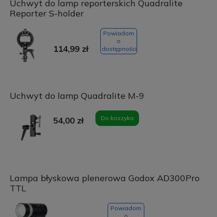
Uchwyt do lamp reporterskich Quadralite
Reporter S-holder
Powiadom
o
114,99 zł
dostępności
Uchwyt do lamp Quadralite M-9
Do koszyka
54,00 zł
Lampa błyskowa plenerowa Godox AD300Pro
TTL
Powiadom
o