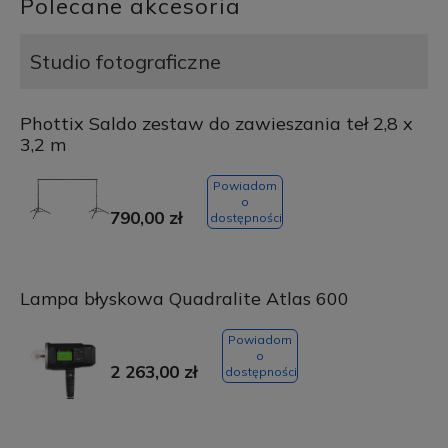
Polecane akcesoria
Studio fotograficzne
Phottix Saldo zestaw do zawieszania teł 2,8 x
3,2 m
Powiadom
o
790,00 zł
dostępności
Lampa błyskowa Quadralite Atlas 600
Powiadom
o
2 263,00 zł
dostępności