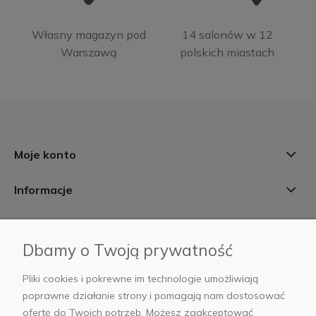
Własny magazyn pod
14 salonów w 12
Warszawą
polskich miastach
Moje konto
Informacje
Płatności i dostawa
Dbamy o Twoją prywatność
AB Foto
Pliki cookies i pokrewne im technologie umożliwiają
poprawne działanie strony i pomagają nam dostosować
ofertę do Twoich potrzeb. Możesz zaakceptować