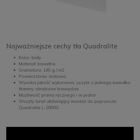
Najważniejsze cechy tła Quadralite
Kolor: biały
Materiał: bawełna
Gramatura: 145 g / m2
Powierzchnia: matowa
Wysoka jakość wykonania, uszyte z jednego kawałka
tkaniny, obrębione krawędzie
Możliwość prania ręcznego i w pralce
Wszyty tunel ułatwiający montaż do poprzeczki
Quadralite L-2800G