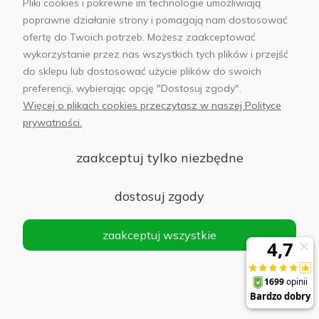
Pliki cookies i pokrewne im technologie umożliwiają
poprawne działanie strony i pomagają nam dostosować
Płatności i dostawa
ofertę do Twoich potrzeb. Możesz zaakceptować
wykorzystanie przez nas wszystkich tych plików i przejść
AB Foto
do sklepu lub dostosować użycie plików do swoich
preferencji, wybierając opcję "Dostosuj zgody".
Więcej o plikach cookies przeczytasz w naszej Polityce
prywatności.
sklep@abfoto.pl
zaakceptuj tylko niezbędne
+48 797 971 275
dostosuj zgody
zaakceptuj wszystkie
© 2025 Wszelkie prawa zastrzeżone. Serwis własnością:
AB FOTO
Sp. z o.o.
Siedziba: 02-486 WARSZAWA, Al. Jerozolimskie 176, NIP
1132646403 KRS nr 0000271999
.