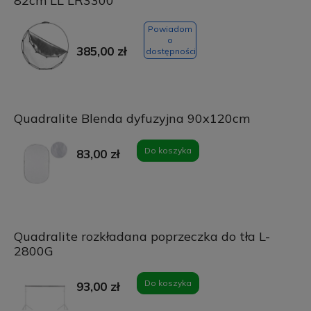
82cm LL LR3300
Powiadom
o
385,00 zł
dostępności
Quadralite Blenda dyfuzyjna 90x120cm
Do koszyka
83,00 zł
Quadralite rozkładana poprzeczka do tła L-
2800G
Do koszyka
93,00 zł