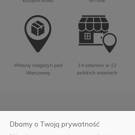
każdym kroku
on-line
Własny magazyn pod
14 salonów w 12
Warszawą
polskich miastach
Moje konto
Dbamy o Twoją prywatność
Informacje