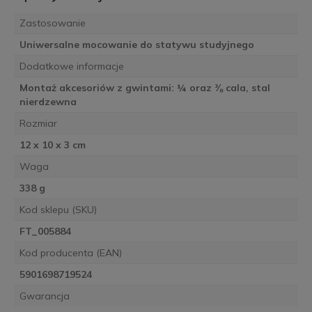
Zastosowanie
Uniwersalne mocowanie do statywu studyjnego
Dodatkowe informacje
Montaż akcesoriów z gwintami: ¼ oraz ⅜ cala, stal
nierdzewna
Rozmiar
12 x 10 x 3 cm
Waga
338 g
Kod sklepu (SKU)
FT_005884
Kod producenta (EAN)
5901698719524
Gwarancja