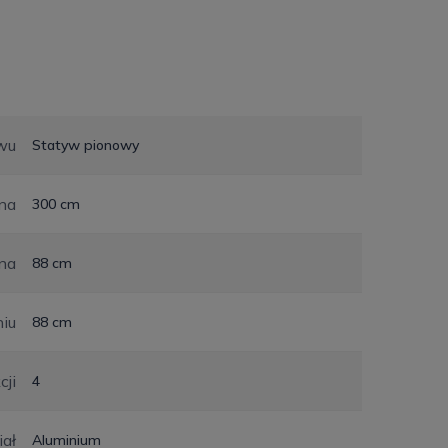
wu
Statyw pionowy
na
300 cm
na
88 cm
niu
88 cm
cji
4
iał
Aluminium