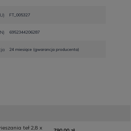
KU)
FT_005327
N)
6952344206287
ja
24 miesiące (gwarancja producenta)
eszania teł 2,8 x
790,00 zł