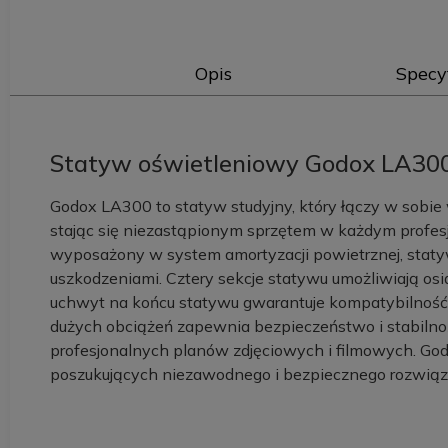
Opis
Specy
Statyw oświetleniowy Godox LA300
Godox LA300 to statyw studyjny, który łączy w sobi
stając się niezastąpionym sprzętem w każdym profes
wyposażony w system amortyzacji powietrznej, staty
uszkodzeniami. Cztery sekcje statywu umożliwiają o
uchwyt na końcu statywu gwarantuje kompatybilność
dużych obciążeń zapewnia bezpieczeństwo i stabiln
profesjonalnych planów zdjęciowych i filmowych. Go
poszukujących niezawodnego i bezpiecznego rozwiąza