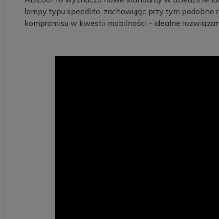
lampy typu speedlite, zachowując przy tym podobne 
kompromisu w kwestii mobilności - idealne rozwiązani