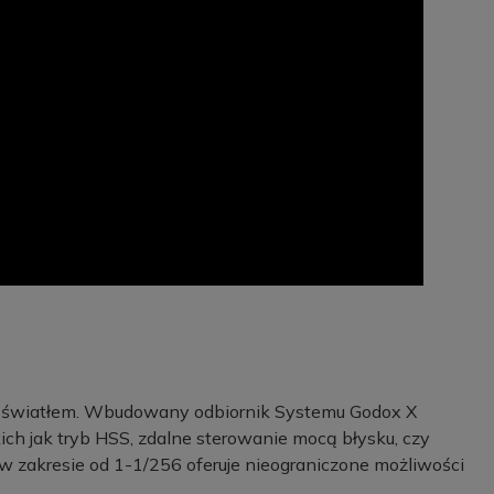
 światłem. Wbudowany odbiornik Systemu Godox X
ich jak tryb HSS, zdalne sterowanie mocą błysku, czy
 w zakresie od 1-1/256 oferuje nieograniczone możliwości