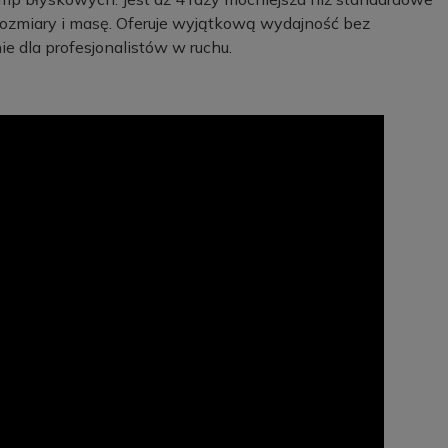
rozmiary i masę. Oferuje wyjątkową wydajność bez
e dla profesjonalistów w ruchu.