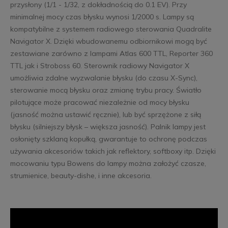
przysłony (1/1 - 1/32, z dokładnością do 0.1 EV). Przy
minimalnej mocy czas błysku wynosi 1/2000 s. Lampy są
kompatybilne z systemem radiowego sterowania Quadralite
Navigator X. Dzięki wbudowanemu odbiornikowi mogą być
zestawiane zarówno z lampami Atlas 600 TTL, Reporter 360
TTL jak i Stroboss 60. Sterownik radiowy Navigator X
umożliwia zdalne wyzwalanie błysku (do czasu X-Sync),
sterowanie mocą błysku oraz zmianę trybu pracy. Światło
pilotujące może pracować niezależnie od mocy błysku
(jasność można ustawić ręcznie), lub być sprzężone z siłą
błysku (silniejszy błysk – większa jasność). Palnik lampy jest
osłonięty szklaną kopułką, gwarantuje to ochronę podczas
używania akcesoriów takich jak reflektory, softboxy itp. Dzięki
mocowaniu typu Bowens do lampy można założyć czasze,
strumienice, beauty-dishe, i inne akcesoria.