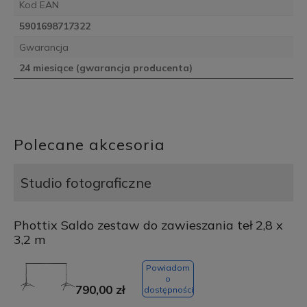
Kod EAN
5901698717322
Gwarancja
24 miesiące (gwarancja producenta)
Polecane akcesoria
Studio fotograficzne
Phottix Saldo zestaw do zawieszania teł 2,8 x
3,2 m
Powiadom
o
790,00 zł
dostępności