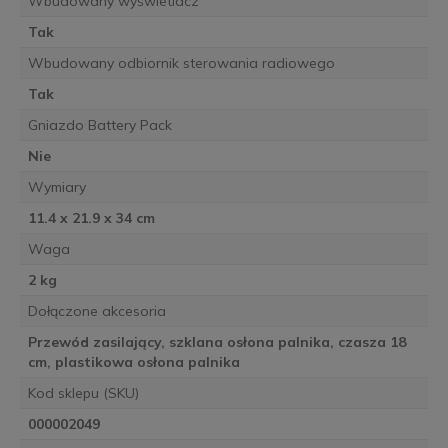
Wbudowany wyświetlacz
Tak
Wbudowany odbiornik sterowania radiowego
Tak
Gniazdo Battery Pack
Nie
Wymiary
11.4 x 21.9 x 34 cm
Waga
2 kg
Dołączone akcesoria
Przewód zasilający, szklana osłona palnika, czasza 18
cm, plastikowa osłona palnika
Kod sklepu (SKU)
000002049