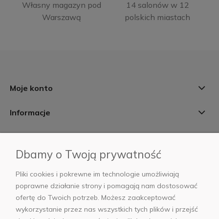
Własny magazyn pod
14 salonów w 12
Warszawą
polskich miastach
Moje konto
Informacje
Płatności i dostawa
Dbamy o Twoją prywatność
AB Foto
Pliki cookies i pokrewne im technologie umożliwiają
poprawne działanie strony i pomagają nam dostosować
ofertę do Twoich potrzeb. Możesz zaakceptować
wykorzystanie przez nas wszystkich tych plików i przejść
sklep@abfoto.pl