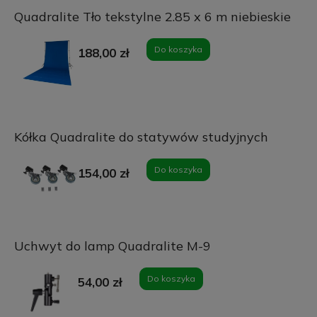
Quadralite Tło tekstylne 2.85 x 6 m niebieskie
Do koszyka
188,00 zł
Kółka Quadralite do statywów studyjnych
Do koszyka
154,00 zł
Uchwyt do lamp Quadralite M-9
Do koszyka
54,00 zł