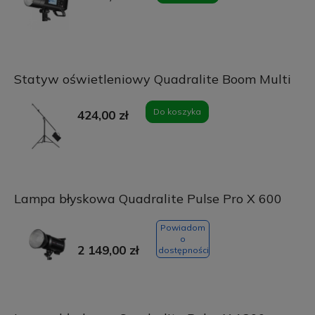
Statyw oświetleniowy Quadralite Boom Multi
Do koszyka
424,00 zł
Lampa błyskowa Quadralite Pulse Pro X 600
Powiadom
o
2 149,00 zł
dostępności