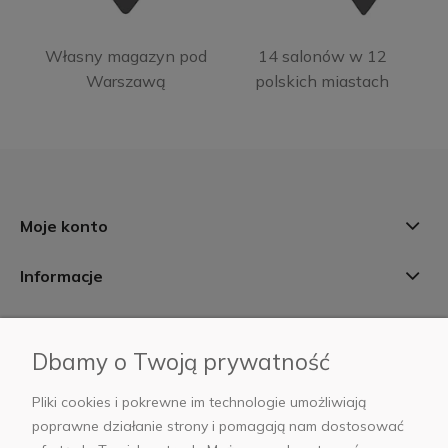
Własny magazyn pod
14 salonów w 12
Warszawą
polskich miastach
Moje konto
Informacje
Płatności i dostawa
Dbamy o Twoją prywatność
AB Foto
Pliki cookies i pokrewne im technologie umożliwiają
poprawne działanie strony i pomagają nam dostosować