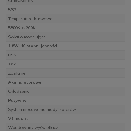
Grupy/Kanały
5/32
Temperatura barwowa
5800K +-200K
Światło modelujące
1.8W, 10 stopni jasności
HSS
Tak
Zasilanie
Akumulatorowe
Chłodzenie
Pasywne
System mocowania modyfikatorów
V1 mount
Wbudowany wyświetlacz