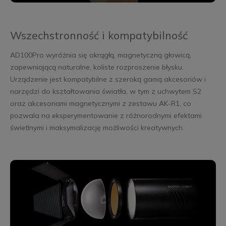
Wszechstronność i kompatybilność
AD100Pro wyróżnia się okrągłą, magnetyczną głowicą,
zapewniającą naturalne, koliste rozproszenie błysku.
Urządzenie jest kompatybilne z szeroką gamą akcesoriów i
narzędzi do kształtowania światła, w tym z uchwytem S2
oraz akcesoriami magnetycznymi z zestawu AK-R1, co
pozwala na eksperymentowanie z różnorodnymi efektami
świetlnymi i maksymalizację możliwości kreatywnych.