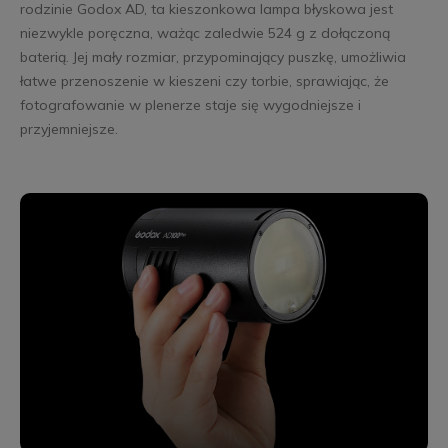
rodzinie Godox AD, ta kieszonkowa lampa błyskowa jest
niezwykle poręczna, ważąc zaledwie 524 g z dołączoną
baterią. Jej mały rozmiar, przypominający puszkę, umożliwia
łatwe przenoszenie w kieszeni czy torbie, sprawiając, że
fotografowanie w plenerze staje się wygodniejsze i
przyjemniejsze.