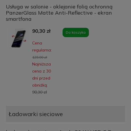
Usługa w salonie - oklejanie folią ochronną
PanzerGlass Matte Anti-Reflective - ekran
smartfona
90,30 zł
Do koszyka
Cena
regularna:
129,00 zł
Najniższa
cena z 30
dni przed
obniżką:
90,30 zł
Ładowarki sieciowe