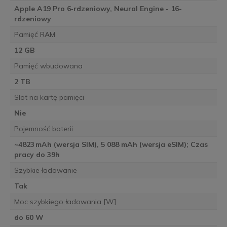
Apple A19 Pro 6‑rdzeniowy, Neural Engine - 16-
rdzeniowy
Pamięć RAM
12 GB
Pamięć wbudowana
2 TB
Slot na kartę pamięci
Nie
Pojemność baterii
~4823 mAh (wersja SIM), 5 088 mAh (wersja eSIM); Czas
pracy do 39h
Szybkie ładowanie
Tak
Moc szybkiego ładowania [W]
do 60 W