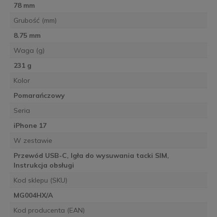
78 mm
Grubość (mm)
8.75 mm
Waga (g)
231 g
Kolor
Pomarańczowy
Seria
iPhone 17
W zestawie
Przewód USB-C, Igła do wysuwania tacki SIM,
Instrukcja obsługi
Kod sklepu (SKU)
MG004HX/A
Kod producenta (EAN)