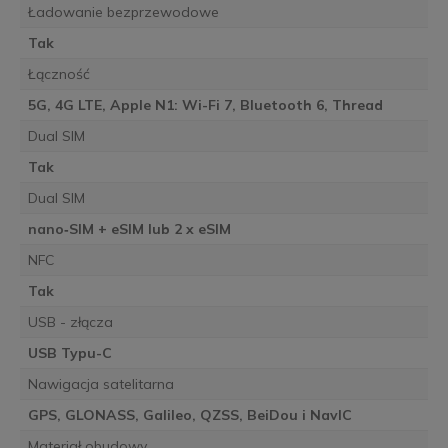
Ładowanie bezprzewodowe
Tak
Łączność
5G, 4G LTE, Apple N1: Wi-Fi 7, Bluetooth 6, Thread
Dual SIM
Tak
Dual SIM
nano‑SIM + eSIM lub 2 x eSIM
NFC
Tak
USB - złącza
USB Typu-C
Nawigacja satelitarna
GPS, GLONASS, Galileo, QZSS, BeiDou i NavIC
Materiał obudowy