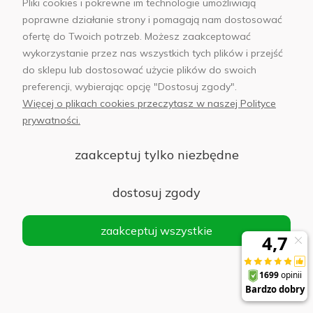
Pliki cookies i pokrewne im technologie umożliwiają
poprawne działanie strony i pomagają nam dostosować
ofertę do Twoich potrzeb. Możesz zaakceptować
wykorzystanie przez nas wszystkich tych plików i przejść
Kabel AWEI CL-219T USB-C 60 W Biały -
do sklepu lub dostosować użycie plików do swoich
White
preferencji, wybierając opcję "Dostosuj zgody".
Więcej o plikach cookies przeczytasz w naszej Polityce
Powiadom
o
prywatności.
9,99 zł
dostępności
zaakceptuj tylko niezbędne
Statywy i uchwyty do telefonów
dostosuj zgody
zaakceptuj wszystkie
Statyw obrotowy do telefonu z kamerą
śledzącą
Do koszyka
199,00 zł