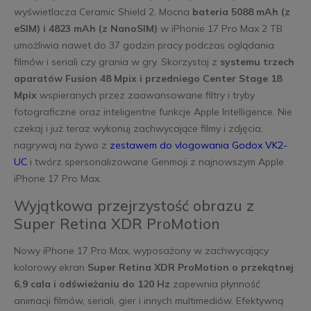
wyświetlacza Ceramic Shield 2. Mocna
bateria 5088 mAh (z
eSIM) i 4823 mAh (z NanoSIM)
w iPhonie 17 Pro Max 2 TB
umożliwia nawet do 37 godzin pracy podczas oglądania
filmów i seriali czy grania w gry. Skorzystaj z
systemu trzech
aparatów Fusion 48 Mpix i przedniego Center Stage 18
Mpix
wspieranych przez zaawansowane filtry i tryby
fotograficzne oraz inteligentne funkcje Apple Intelligence. Nie
czekaj i już teraz wykonuj zachwycające filmy i zdjęcia,
nagrywaj na żywo z
zestawem do vlogowania Godox VK2-
UC
i twórz spersonalizowane Genmoji z najnowszym Apple
iPhone 17 Pro Max.
Wyjątkowa przejrzystość obrazu z
Super Retina XDR ProMotion
Nowy iPhone 17 Pro Max, wyposażony w zachwycający
kolorowy ekran
Super Retina XDR ProMotion o przekątnej
6,9 cala i odświeżaniu do 120 Hz
zapewnia płynność
animacji filmów, seriali, gier i innych multimediów. Efektywną