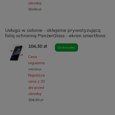
obniżką:
90,00 zł
Usługa w salonie - oklejanie prywatyzującą
folią ochronną PanzerGlass - ekran smartfona
104,30 zł
Do koszyka
Cena
regularna:
149,00 zł
Najniższa
cena z 30
dni przed
obniżką:
104,30 zł