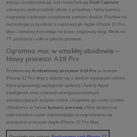
edycją i postprodukcją, zaś nową funkcją
Dual Capture
uchwycisz jednocześnie obraz z przedniej i tylnej kamery -
nagrywaj z jednego urządzenia zamiast dwóch. Postaw na
technologię przyszłości z najnowszym Apple iPhone 17 Pro
Max i streamuj transmisje na żywo, nagrywaj vlogi, filmiki na
YT, podcasty i rolki w jakości premium.
Ogromna moc w smukłej obudowie –
Nowy procesor A19 Pro
Przełomowy
6-rdzeniowy procesor A19 Pro
w nowym
iPhonie 17 Pro Max z składa się z dwóch wydajnych rdzeni,
które poprawiają wydajność aplikacji i funkcji Apple
Intelligence oraz czterech energooszczędnych
zmniejszających zużycie baterii. Uzupełnia go nowy system
chłodzenia w formie
komory parowej
, który skutecznie
odprowadza ciepło zapobiegając przegrzewaniu się
procesora w nowym Apple iPhone 17 Pro Max.
Dowiedz się więcej:
Porównanie serii iPhone 17