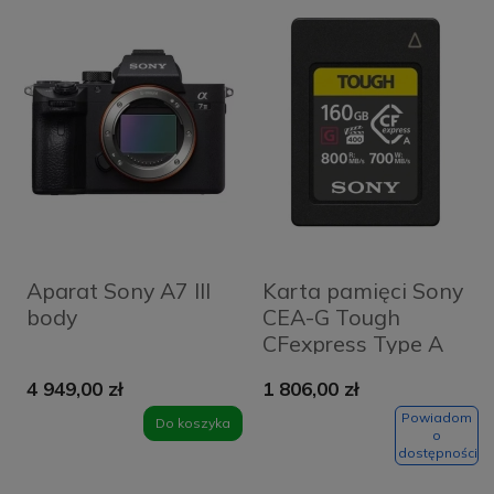
Aparat Sony A7 III
Karta pamięci Sony
body
CEA-G Tough
CFexpress Type A
160 GB (800 MB/s)
4 949,00 zł
1 806,00 zł
Powiadom
Do koszyka
o
dostępności