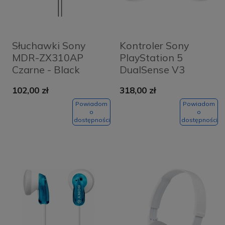
Słuchawki Sony
Kontroler Sony
MDR-ZX310AP
PlayStation 5
Czarne - Black
DualSense V3
Czarny - Black
102,00 zł
318,00 zł
Powiadom
Powiadom
o
o
dostępności
dostępności