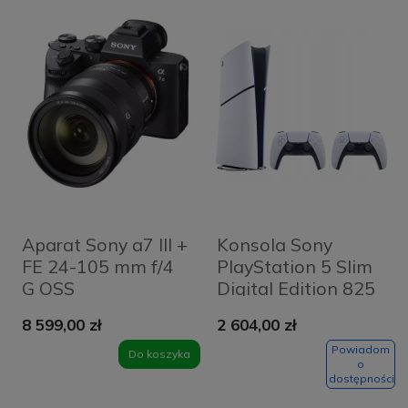
Aparat Sony a7 III +
Konsola Sony
FE 24-105 mm f/4
PlayStation 5 Slim
G OSS
Digital Edition 825
GB + 2x Kontroler
8 599,00 zł
2 604,00 zł
DualSense Biała -
White
Powiadom
Do koszyka
o
dostępności