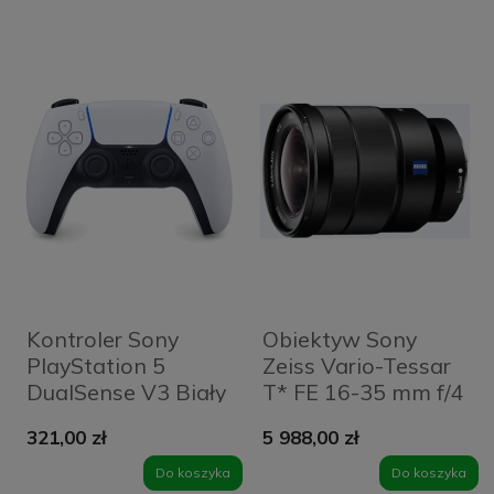
Kontroler Sony
Obiektyw Sony
PlayStation 5
Zeiss Vario-Tessar
DualSense V3 Biały
T* FE 16-35 mm f/4
- White
ZA OSS
321,00 zł
5 988,00 zł
(SEL1635Z.SYX)
Do koszyka
Do koszyka