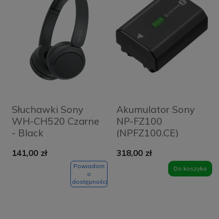
Słuchawki Sony
Akumulator Sony
WH-CH520 Czarne
NP-FZ100
- Black
(NPFZ100.CE)
141,00 zł
318,00 zł
Powiadom
Do koszyka
o
dostępności