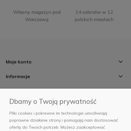
Własny magazyn pod
14 salonów w 12
Warszawą
polskich miastach
Moje konto
Informacje
Płatności i dostawa
Dbamy o Twoją prywatność
AB Foto
Pliki cookies i pokrewne im technologie umożliwiają
poprawne działanie strony i pomagają nam dostosować
ofertę do Twoich potrzeb. Możesz zaakceptować