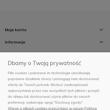
Moje konto
Informacje
Płatności i dostawa
Dbamy o Twoją prywatność
AB Foto
Pliki cookies i pokrewne im technologie umożliwiają
poprawne działanie strony i pomagają nam dostosować
ofertę do Twoich potrzeb. Możesz zaakceptować
wykorzystanie przez nas wszystkich tych plików i przejść
sklep@abfoto.pl
do sklepu lub dostosować użycie plików do swoich
preferencji, wybierając opcję "Dostosuj zgody".
+48 797 971 275
Więcej o plikach cookies przeczytasz w naszej Polityce