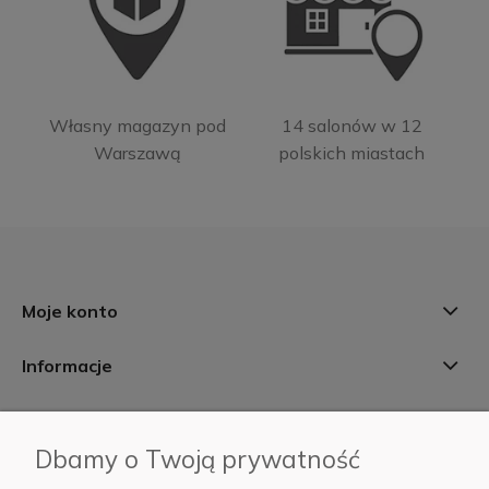
Własny magazyn pod
14 salonów w 12
Warszawą
polskich miastach
Moje konto
Informacje
Płatności i dostawa
Dbamy o Twoją prywatność
AB Foto