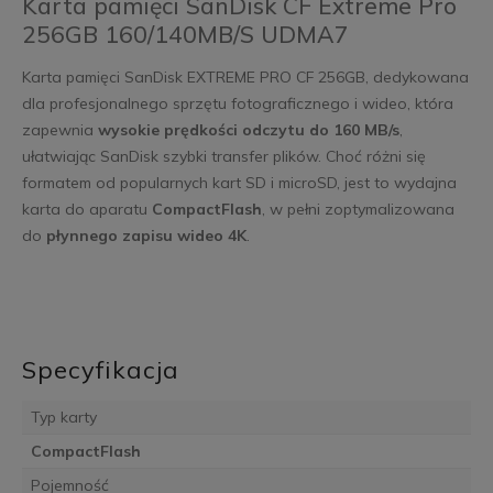
Karta pamięci SanDisk CF Extreme Pro
256GB 160/140MB/S UDMA7
Karta pamięci SanDisk EXTREME PRO CF 256GB, dedykowana
dla profesjonalnego sprzętu fotograficznego i wideo, która
zapewnia
wysokie prędkości odczytu do 160 MB/s
,
ułatwiając SanDisk szybki transfer plików. Choć różni się
formatem od popularnych kart SD i microSD, jest to wydajna
karta do aparatu
CompactFlash
, w pełni zoptymalizowana
do
płynnego zapisu wideo 4K
.
Specyfikacja
Typ karty
CompactFlash
Pojemność