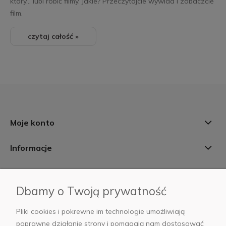
który... lubi robić filmy. Jakie? Przeczytajcie wywiad i zobaczcie
film.
czytaj całość »
Moje konto
Informacje
Płatności i dostawa
Dbamy o Twoją prywatność
AB Foto
Pliki cookies i pokrewne im technologie umożliwiają
poprawne działanie strony i pomagają nam dostosować