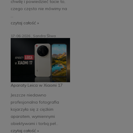
chwilę i powiedzieć tacie to,
czego często nie mówimy na
...
czytaj całość »
17-06-2026 , Sandra Śliwa
Aparaty Leica w Xiaomi 17
Jeszcze niedawno
profesjonalna fotografia
kojarzyła się z ciężkim
aparatem, wymiennymi
obiektywami i torbą peł...
czytaj całość »