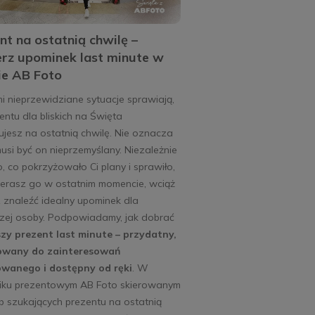
nt na ostatnią chwilę –
rz upominek last minute w
ie AB Foto
 nieprzewidziane sytuacje sprawiają,
entu dla bliskich na Święta
jesz na ostatnią chwilę. Nie oznacza
musi być on nieprzemyślany. Niezależnie
, co pokrzyżowało Ci plany i sprawiło,
ierasz go w ostatnim momencie, wciąż
 znaleźć idealny upominek dla
szej osoby. Podpowiadamy, jak dobrać
szy prezent last minute – przydatny,
wany do zainteresowań
wanego i dostępny od ręki
. W
iku prezentowym AB Foto skierowanym
 szukających prezentu na ostatnią