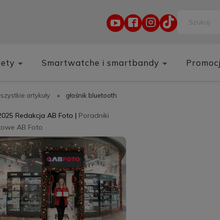
lety
Smartwatche i smartbandy
Promoc
wszystkie artykuły
»
głośnik bluetooth
2025
Redakcja AB Foto
|
Poradniki
towe AB Foto