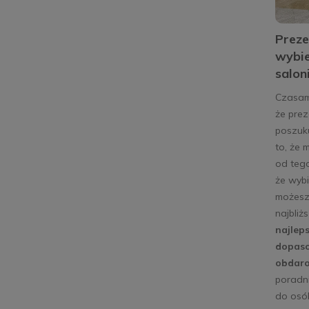
Preze
wybie
salon
Czasami
że prez
poszuku
to, że 
od tego
że wyb
możesz
najbliż
najlep
dopaso
obdaro
poradn
do osób