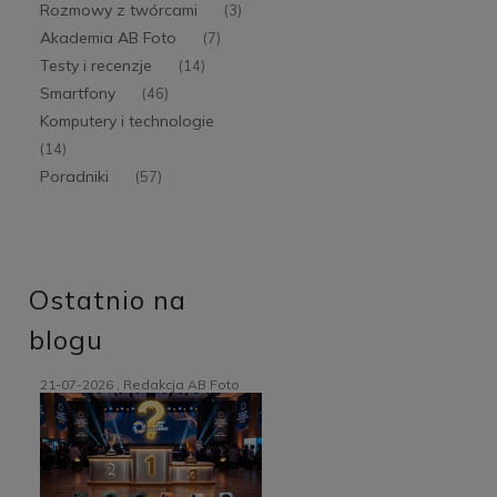
Rozmowy z twórcami
(3)
Akademia AB Foto
(7)
Testy i recenzje
(14)
Smartfony
(46)
Komputery i technologie
(14)
Poradniki
(57)
Ostatnio na
blogu
21-07-2026 , Redakcja AB Foto