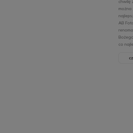
chwilę 
można 
najleps
AB Foto
renomo
Bożego 
co najl
cz