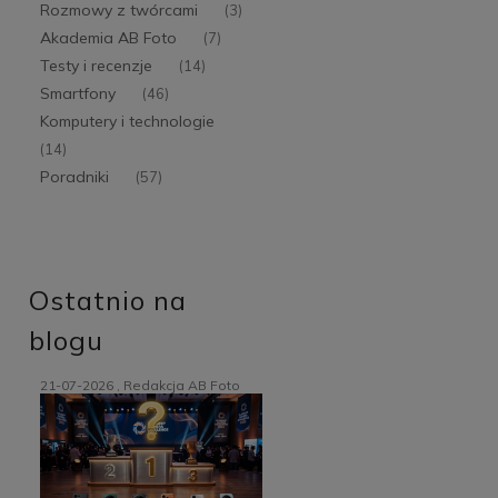
Rozmowy z twórcami
(3)
Akademia AB Foto
(7)
Testy i recenzje
(14)
Smartfony
(46)
Komputery i technologie
(14)
Poradniki
(57)
Ostatnio na
blogu
21-07-2026 , Redakcja AB Foto