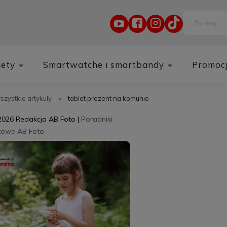
lety
Smartwatche i smartbandy
Promoc
wszystkie artykuły
»
tablet prezent na komunie
2026
Redakcja AB Foto
|
Poradniki
towe AB Foto