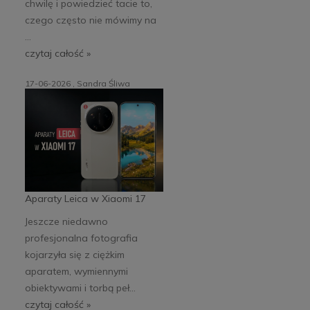
chwilę i powiedzieć tacie to,
czego często nie mówimy na
...
czytaj całość »
17-06-2026 , Sandra Śliwa
Aparaty Leica w Xiaomi 17
Jeszcze niedawno
profesjonalna fotografia
kojarzyła się z ciężkim
aparatem, wymiennymi
obiektywami i torbą peł...
czytaj całość »