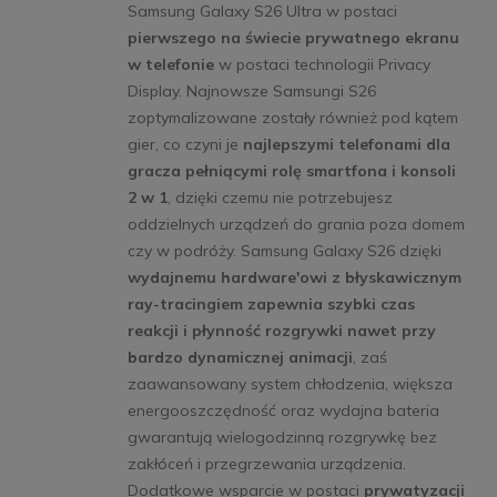
Samsung Galaxy S26 Ultra w postaci
pierwszego na świecie prywatnego ekranu
w telefonie
w postaci technologii Privacy
Display. Najnowsze Samsungi S26
zoptymalizowane zostały również pod kątem
gier, co czyni je
najlepszymi telefonami dla
gracza pełniącymi rolę smartfona i konsoli
2 w 1
, dzięki czemu nie potrzebujesz
oddzielnych urządzeń do grania poza domem
czy w podróży. Samsung Galaxy S26 dzięki
wydajnemu hardware'owi z błyskawicznym
ray-tracingiem zapewnia szybki czas
reakcji i płynność rozgrywki nawet przy
bardzo dynamicznej animacji
, zaś
zaawansowany system chłodzenia, większa
energooszczędność oraz wydajna bateria
gwarantują wielogodzinną rozgrywkę bez
zakłóceń i przegrzewania urządzenia.
Dodatkowe wsparcie w postaci
prywatyzacji