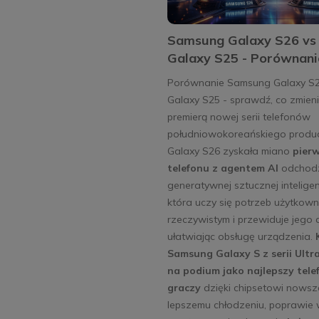
Samsung Galaxy S26 vs
Galaxy S25 - Porównani
Porównanie Samsung Galaxy S
Galaxy S25 - sprawdź, co zmieni
premierą nowej serii telefonów
południowokoreańskiego produc
Galaxy S26 zyskała miano
pier
telefonu z agentem AI
odchod
generatywnej sztucznej inteligenc
która uczy się potrzeb użytkown
rzeczywistym i przewiduje jego 
ułatwiając obsługę urządzenia.
Samsung Galaxy S z serii Ultr
na podium jako najlepszy tele
graczy
dzięki chipsetowi nowsze
lepszemu chłodzeniu, poprawie 