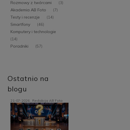
Rozmowy z twórcami
(3)
Akademia AB Foto
(7)
Testy i recenzje
(14)
Smartfony
(46)
Komputery i technologie
(14)
Poradniki
(57)
Ostatnio na
blogu
21-07-2026 , Redakcja AB Foto