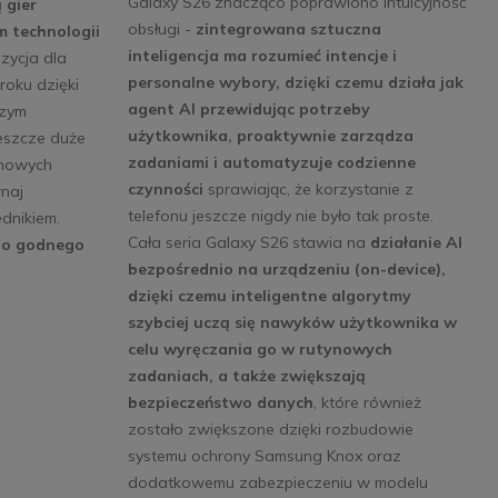
Galaxy S26 znacząco poprawiono intuicyjność
 gier
obsługi -
zintegrowana sztuczna
 technologii
inteligencja ma rozumieć intencje i
zycja dla
personalne wybory, dzięki czemu działa jak
roku dzięki
agent AI przewidując potrzeby
szym
użytkownika, proaktywnie zarządza
jeszcze duże
zadaniami i automatyzuje codzienne
 nowych
czynności
sprawiając, że korzystanie z
naj
telefonu jeszcze nigdy nie było tak proste.
ednikiem.
Cała seria Galaxy S26 stawia na
działanie AI
ano godnego
bezpośrednio na urządzeniu (on-device),
dzięki czemu inteligentne algorytmy
szybciej uczą się nawyków użytkownika w
celu wyręczania go w rutynowych
zadaniach, a także zwiększają
bezpieczeństwo danych
, które również
zostało zwiększone dzięki rozbudowie
systemu ochrony Samsung Knox oraz
dodatkowemu zabezpieczeniu w modelu