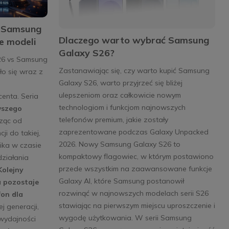
 Samsung
Dlaczego warto wybrać Samsung
e modeli
Galaxy S26?
26 vs Samsung
Zastanawiając się, czy warto kupić Samsung
ło się wraz z
Galaxy S26, warto przyjrzeć się bliżej
ulepszeniom oraz całkowicie nowym
enta. Seria
technologiom i funkcjom najnowszych
wszego
telefonów premium, jakie zostały
ząc od
zaprezentowane podczas Galaxy Unpacked
ji do takiej,
2026. Nowy Samsung Galaxy S26 to
ika w czasie
kompaktowy flagowiec, w którym postawiono
działania
przede wszystkim na zaawansowane funkcje
Kolejny
Galaxy AI, które Samsung postanowił
a pozostaje
rozwinąć w najnowszych modelach serii S26
fon dla
stawiając na pierwszym miejscu uproszczenie i
j generacji,
wygodę użytkowania. W serii Samsung
wydajności