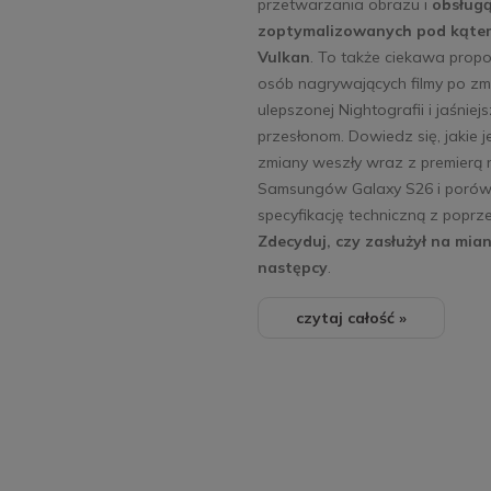
przetwarzania obrazu i
obsługą
zoptymalizowanych pod kątem
Vulkan
. To także ciekawa propo
osób nagrywających filmy po zm
ulepszonej Nightografii i jaśniej
przesłonom. Dowiedz się, jakie 
zmiany weszły wraz z premierą
Samsungów Galaxy S26 i porów
specyfikację techniczną z poprz
Zdecyduj, czy zasłużył na mi
następcy
.
czytaj całość »