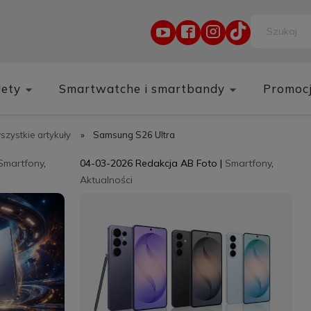
lety
Smartwatche i smartbandy
Promoc
wszystkie artykuły
»
Samsung S26 Ultra
Smartfony
,
04-03-2026
Redakcja AB Foto
|
Smartfony
,
Aktualności