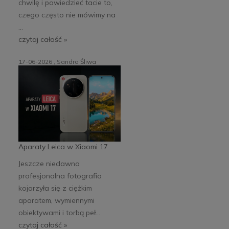
chwilę i powiedzieć tacie to,
czego często nie mówimy na
...
czytaj całość »
17-06-2026 , Sandra Śliwa
Aparaty Leica w Xiaomi 17
Jeszcze niedawno
profesjonalna fotografia
kojarzyła się z ciężkim
aparatem, wymiennymi
obiektywami i torbą peł...
czytaj całość »