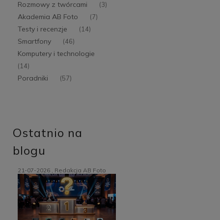
Rozmowy z twórcami
(3)
Akademia AB Foto
(7)
Testy i recenzje
(14)
Smartfony
(46)
Komputery i technologie
(14)
Poradniki
(57)
Ostatnio na
blogu
21-07-2026 , Redakcja AB Foto