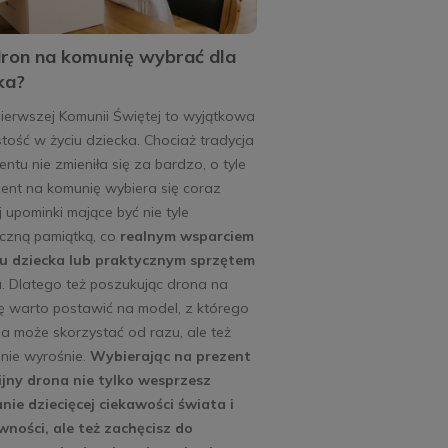
dron na komunię wybrać dla
ka?
ierwszej Komunii Świętej to wyjątkowa
tość w życiu dziecka. Chociaż tradycja
ntu nie zmieniła się za bardzo, o tyle
ent na komunię wybiera się coraz
j upominki mające być nie tyle
iczną pamiątką, co
realnym wsparciem
u dziecka lub praktycznym sprzętem
a
. Dlatego też poszukując drona na
ę warto postawić na model, z którego
a może skorzystać od razu, ale też
nie wyrośnie.
Wybierając na prezent
jny drona nie tylko wesprzesz
nie dziecięcej ciekawości świata i
wności, ale też zachęcisz do