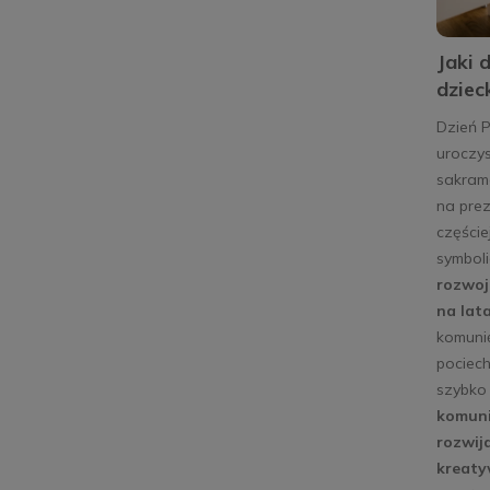
Jaki 
dziec
Dzień P
uroczys
sakrame
na prez
częście
symbol
rozwoj
na lat
komuni
pociech
szybko 
komuni
rozwija
kreaty