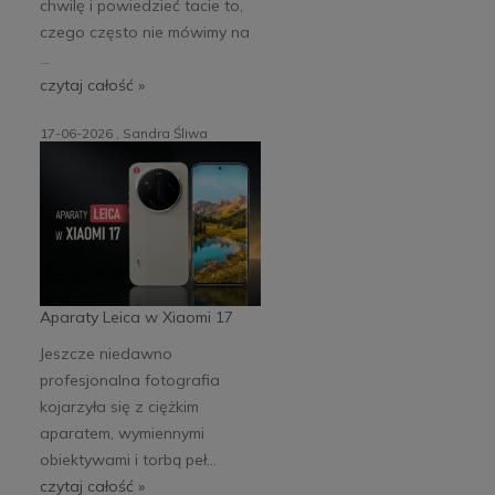
chwilę i powiedzieć tacie to,
czego często nie mówimy na
...
czytaj całość »
17-06-2026 , Sandra Śliwa
Aparaty Leica w Xiaomi 17
Jeszcze niedawno
profesjonalna fotografia
kojarzyła się z ciężkim
aparatem, wymiennymi
obiektywami i torbą peł...
czytaj całość »