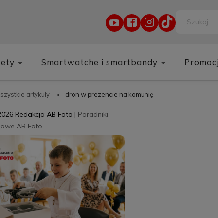
lety
Smartwatche i smartbandy
Promoc
wszystkie artykuły
»
dron w prezencie na komunię
2026
Redakcja AB Foto
|
Poradniki
towe AB Foto