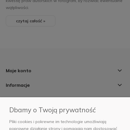
kwestię praw autorskich w fotografii, by rozwiać ewentualne
wątpliwości.
czytaj całość »
Moje konto
Informacje
Płatności i dostawa
Dbamy o Twoją prywatność
AB Foto
Pliki cookies i pokrewne im technologie umożliwiają
poprawne działanie strony i pomagają nam dostosować