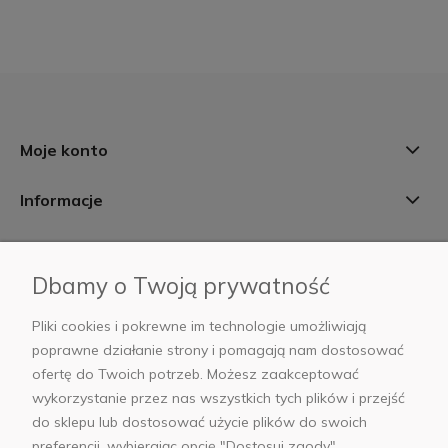
Moje konto
Informacje
Płatności i dostawa
Dbamy o Twoją prywatność
AB Foto
Pliki cookies i pokrewne im technologie umożliwiają
poprawne działanie strony i pomagają nam dostosować
ofertę do Twoich potrzeb. Możesz zaakceptować
wykorzystanie przez nas wszystkich tych plików i przejść
sklep@abfoto.pl
do sklepu lub dostosować użycie plików do swoich
preferencji, wybierając opcję "Dostosuj zgody".