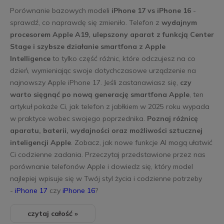
Porównanie bazowych modeli
iPhone 17 vs iPhone 16
-
sprawdź, co naprawdę się zmieniło. Telefon z
wydajnym
procesorem Apple A19, ulepszony aparat z funkcją Center
Stage i szybsze działanie smartfona z Apple
Intelligence
to tylko część różnic, które odczujesz na co
dzień, wymieniając swoje dotychczasowe urządzenie na
najnowszy Apple iPhone 17. Jeśli zastanawiasz się,
czy
warto sięgnąć po nową generację smartfona Apple
, ten
artykuł pokaże Ci, jak telefon z jabłkiem w 2025 roku wypada
w praktyce wobec swojego poprzednika.
Poznaj różnicę
aparatu, baterii, wydajności oraz możliwości sztucznej
inteligencji Apple
. Zobacz, jak nowe funkcje AI mogą ułatwić
Ci codzienne zadania. Przeczytaj przedstawione przez nas
porównanie telefonów Apple i dowiedz się, który model
najlepiej wpisuje się w Twój styl życia i codzienne potrzeby
-
iPhone 17
czy
iPhone 16
?
czytaj całość »