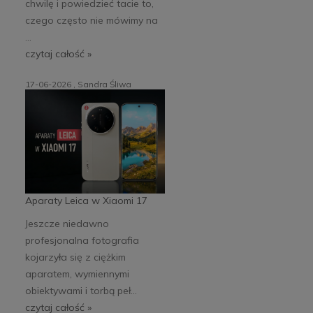
chwilę i powiedzieć tacie to,
czego często nie mówimy na
...
czytaj całość »
17-06-2026 , Sandra Śliwa
Aparaty Leica w Xiaomi 17
Jeszcze niedawno
profesjonalna fotografia
kojarzyła się z ciężkim
aparatem, wymiennymi
obiektywami i torbą peł...
czytaj całość »