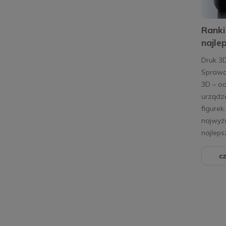
Ranki
najle
Druk 3D
Sprawd
3D – od
urządze
figurek
najwyżs
najleps
cz