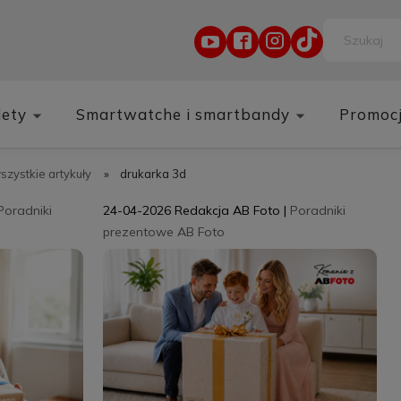
lety
Smartwatche i smartbandy
Promoc
wszystkie artykuły
»
drukarka 3d
Poradniki
24-04-2026
Redakcja AB Foto
|
Poradniki
prezentowe AB Foto