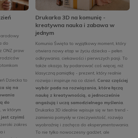
zień
Drukarka 3D na komunię -
kreatywna nauka i zabawa w
jednym
narodowy
a do
Komunia Święta to wyjątkowy moment, który
ez ONZ praw
otwiera nowy etap w życiu dziecka – pełen
 rodziców
odkrywania, ciekawości i pierwszych pasji. To
 potomkom
także okazja, by podarować coś więcej, niż
klasyczną pamiątkę - prezent, który realnie
eń Dziecka to
rozwija i inspiruje na co dzień.
Coraz częściej
ca się na
wybór pada na rozwiązania, które łączą
rowania
naukę z kreatywnością, a jednocześnie
ją do
angażują i uczą samodzielnego myślenia
.
ń, w którym
Drukarka 3D idealnie wpisuje się w ten trend -
 jest czyimś
zamienia pomysły w rzeczywistość, rozwija
szeroki zakres
wyobraźnię i zachęca do eksperymentowania.
a i
To nie tylko nowoczesny gadżet, ale