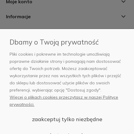
Moje konto
Informacje
Płatności i dostawa
Dbamy o Twoją prywatność
AB Foto
Pliki cookies i pokrewne im technologie umożliwiają
poprawne działanie strony i pomagają nam dostosować
ofertę do Twoich potrzeb. Możesz zaakceptować
wykorzystanie przez nas wszystkich tych plików i przejść
sklep@abfoto.pl
do sklepu lub dostosować użycie plików do swoich
preferencji, wybierając opcję "Dostosuj zgody".
+48 797 971 275
Więcej o plikach cookies przeczytasz w naszej Polityce
prywatności.
zaakceptuj tylko niezbędne
© 2025 Wszelkie prawa zastrzeżone. Serwis własnością:
AB FOTO