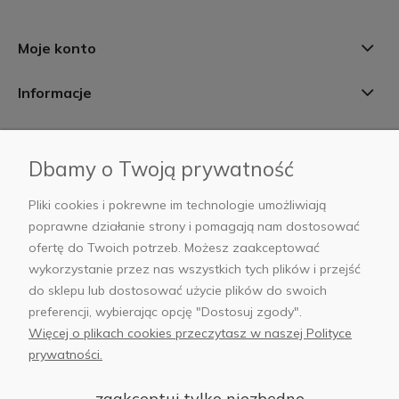
Moje konto
Informacje
Płatności i dostawa
Dbamy o Twoją prywatność
AB Foto
Pliki cookies i pokrewne im technologie umożliwiają
poprawne działanie strony i pomagają nam dostosować
ofertę do Twoich potrzeb. Możesz zaakceptować
wykorzystanie przez nas wszystkich tych plików i przejść
sklep@abfoto.pl
do sklepu lub dostosować użycie plików do swoich
preferencji, wybierając opcję "Dostosuj zgody".
+48 797 971 275
Więcej o plikach cookies przeczytasz w naszej Polityce
prywatności.
zaakceptuj tylko niezbędne