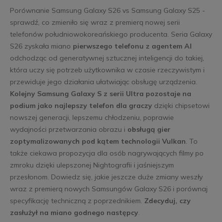
Porównanie Samsung Galaxy S26 vs Samsung Galaxy S25 -
sprawdź, co zmieniło się wraz z premierą nowej serii
telefonów południowokoreańskiego producenta. Seria Galaxy
S26 zyskała miano
pierwszego telefonu z agentem AI
odchodząc od generatywnej sztucznej inteligencji do takiej,
która uczy się potrzeb użytkownika w czasie rzeczywistym i
przewiduje jego działania ułatwiając obsługę urządzenia.
Kolejny Samsung Galaxy S z serii Ultra pozostaje na
podium jako najlepszy telefon dla graczy
dzięki chipsetowi
nowszej generacji, lepszemu chłodzeniu, poprawie
wydajności przetwarzania obrazu i
obsługą gier
zoptymalizowanych pod kątem technologii Vulkan
. To
także ciekawa propozycja dla osób nagrywających filmy po
zmroku dzięki ulepszonej Nightografii i jaśniejszym
przesłonom. Dowiedz się, jakie jeszcze duże zmiany weszły
wraz z premierą nowych Samsungów Galaxy S26 i porównaj
specyfikację techniczną z poprzednikiem.
Zdecyduj, czy
zasłużył na miano godnego następcy
.