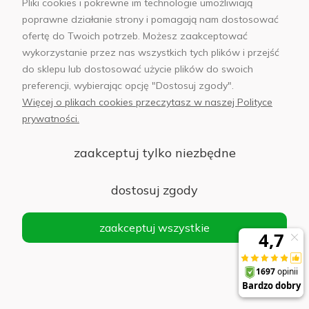
Pliki cookies i pokrewne im technologie umożliwiają
13-07-2023
Justyna Grochowska
|
Smartfony
,
Poradniki
poprawne działanie strony i pomagają nam dostosować
ofertę do Twoich potrzeb. Możesz zaakceptować
wykorzystanie przez nas wszystkich tych plików i przejść
do sklepu lub dostosować użycie plików do swoich
preferencji, wybierając opcję "Dostosuj zgody".
Więcej o plikach cookies przeczytasz w naszej Polityce
prywatności.
zaakceptuj tylko niezbędne
dostosuj zgody
Fotografia mobilna – jakich błędów unikać
Zdjęcia robione telefonem stały się nieodłączną częścią
zaakceptuj wszystkie
naszego życia. Dowiedz się, jakich błędów unikać, by
osiągnąć doskonałe kadry. Zapraszamy do naszego
poradnika.
czytaj całość »