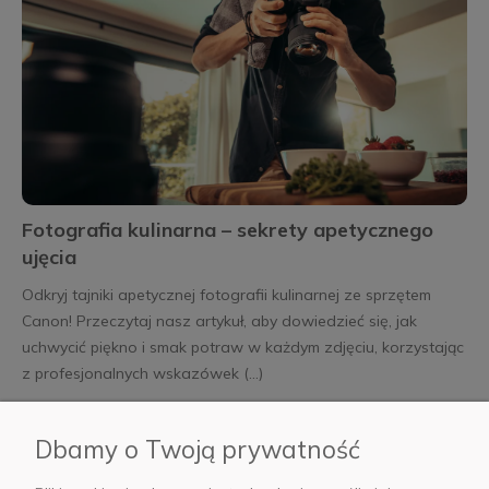
Fotografia kulinarna – sekrety apetycznego
ujęcia
Odkryj tajniki apetycznej fotografii kulinarnej ze sprzętem
Canon! Przeczytaj nasz artykuł, aby dowiedzieć się, jak
uchwycić piękno i smak potraw w każdym zdjęciu, korzystając
z profesjonalnych wskazówek (...)
czytaj całość »
Dbamy o Twoją prywatność