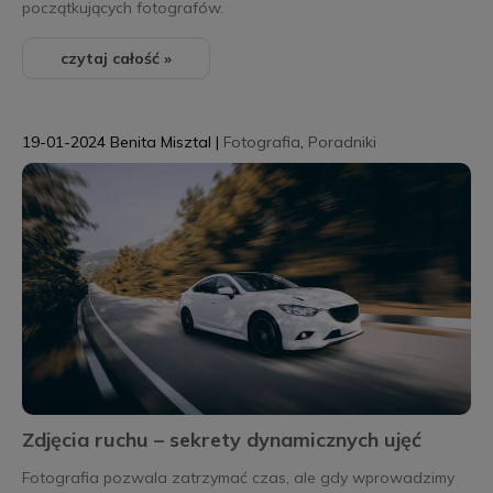
początkujących fotografów.
czytaj całość »
19-01-2024
Benita Misztal
|
Fotografia
,
Poradniki
Zdjęcia ruchu – sekrety dynamicznych ujęć
Fotografia pozwala zatrzymać czas, ale gdy wprowadzimy