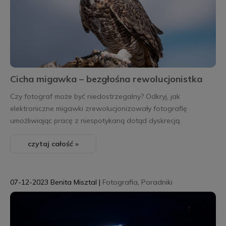
Cicha migawka – bezgłośna rewolucjonistka
Czy fotograf może być niedostrzegalny? Odkryj, jak
elektroniczne migawki zrewolucjonizowały fotografię
umożliwiając pracę z niespotykaną dotąd dyskrecją.
czytaj całość »
07-12-2023
Benita Misztal
|
Fotografia
,
Poradniki