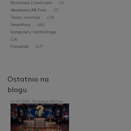
Rozmowy z twórcami
(3)
Akademia AB Foto
(7)
Testy i recenzje
(14)
Smartfony
(46)
Komputery i technologie
(14)
Poradniki
(57)
Ostatnio na
blogu
21-07-2026 , Redakcja AB Foto