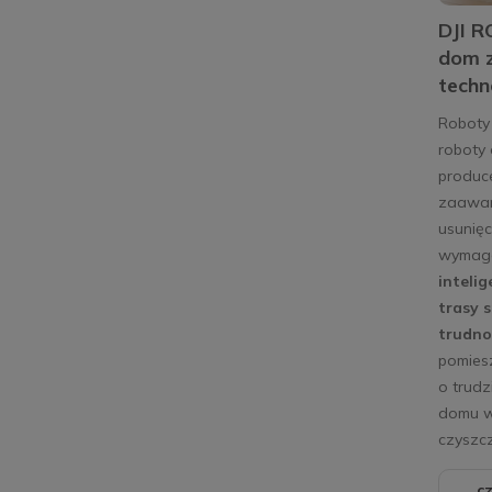
DJI R
dom z
techn
Roboty 
roboty
produc
zaawan
usunięc
wymagaj
inteli
trasy 
trudno
pomies
o trudz
domu w
czyszcz
cz