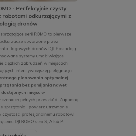
OMO - Perfekcyjnie czysty
 robotami odkurzającymi z
ologią dronów
sprzątające serii ROMO to pierwsze
 odkurzacze stworzone przez
enta flagowych dronów DJI. Posiadają
sowane systemy umożliwiające
ie ciężkich zabrudzeń w miejscach
ących intensywniejszej pielęgnacji i
gentnego planowania optymalnej
sprzątania bez pomijania nawet
 dostępnych miejsc
w
zczeniach pełnych przeszkód. Zapomnij
ie sprzątania i powierz utrzymanie
 czystości profesjonalnemu robotowi
ącemu DJI ROMO serii S, A lub P.
ytaj całość »