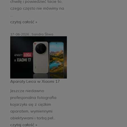
chwilę i powiedzieć tacie to,
czego często nie mówimy na
...
czytaj całość »
17-06-2026 , Sandra Śliwa
Aparaty Leica w Xiaomi 17
Jeszcze niedawno
profesjonalna fotografia
kojarzyła się z ciężkim
aparatem, wymiennymi
obiektywami i torbą peł...
czytaj całość »