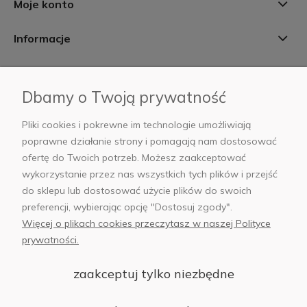
Moje konto
Informacje
Płatności i dostawa
Dbamy o Twoją prywatność
AB Foto
Pliki cookies i pokrewne im technologie umożliwiają
poprawne działanie strony i pomagają nam dostosować
ofertę do Twoich potrzeb. Możesz zaakceptować
wykorzystanie przez nas wszystkich tych plików i przejść
sklep@abfoto.pl
do sklepu lub dostosować użycie plików do swoich
preferencji, wybierając opcję "Dostosuj zgody".
+48 797 971 275
Więcej o plikach cookies przeczytasz w naszej Polityce
prywatności.
zaakceptuj tylko niezbędne
© 2025 Wszelkie prawa zastrzeżone. Serwis własnością:
AB FOTO