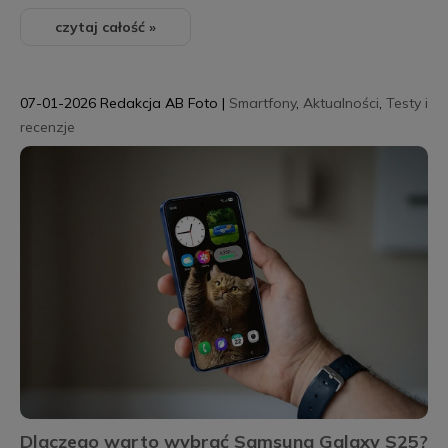
czytaj całość »
07-01-2026
Redakcja AB Foto
|
Smartfony
,
Aktualności
,
Testy i
recenzje
Dlaczego warto wybrać Samsung Galaxy S25?