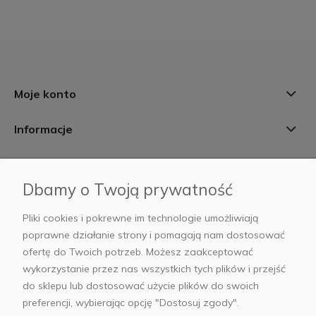
Moje konto
Informacje
Płatności i dostawa
Dbamy o Twoją prywatność
AB Foto
Pliki cookies i pokrewne im technologie umożliwiają
poprawne działanie strony i pomagają nam dostosować
ofertę do Twoich potrzeb. Możesz zaakceptować
wykorzystanie przez nas wszystkich tych plików i przejść
sklep@abfoto.pl
do sklepu lub dostosować użycie plików do swoich
preferencji, wybierając opcję "Dostosuj zgody".
+48 797 971 275