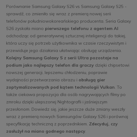
Porównanie Samsung Galaxy S26 vs Samsung Galaxy S25 -
sprawdź, co zmieniło się wraz z premierą nowej serii
telefonów południowokoreańskiego producenta. Seria Galaxy
S26 zyskała miano
pierwszego telefonu z agentem AI
odchodząc od generatywnej sztucznej inteligencji do takiej,
która uczy się potrzeb użytkownika w czasie rzeczywistym i
przewiduje jego działania ułatwiając obsługę urządzenia.
Kolejny Samsung Galaxy S z serii Ultra pozostaje na
podium jako najlepszy telefon dla graczy
dzięki chipsetowi
nowszej generacji, lepszemu chłodzeniu, poprawie
wydajności przetwarzania obrazu i
obsługą gier
zoptymalizowanych pod kątem technologii Vulkan
. To
także ciekawa propozycja dla osób nagrywających filmy po
zmroku dzięki ulepszonej Nightografii i jaśniejszym
przesłonom. Dowiedz się, jakie jeszcze duże zmiany weszły
wraz z premierą nowych Samsungów Galaxy S26 i porównaj
specyfikację techniczną z poprzednikiem.
Zdecyduj, czy
zasłużył na miano godnego następcy
.