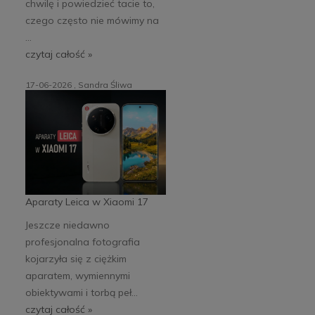
chwilę i powiedzieć tacie to,
czego często nie mówimy na
...
czytaj całość »
17-06-2026 , Sandra Śliwa
Aparaty Leica w Xiaomi 17
Jeszcze niedawno
profesjonalna fotografia
kojarzyła się z ciężkim
aparatem, wymiennymi
obiektywami i torbą peł...
czytaj całość »