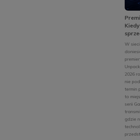
Premi
Kiedy
sprze
W sieci
doniesi
premie
Unpack
2026 r
nie pod
termin 
to miej
serii G
transm
gdzie 
technol
przeds