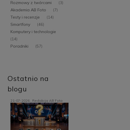
Rozmowy z twórcami
(3)
Akademia AB Foto
(7)
Testy i recenzje
(14)
Smartfony
(46)
Komputery i technologie
(14)
Poradniki
(57)
Ostatnio na
blogu
21-07-2026 , Redakcja AB Foto