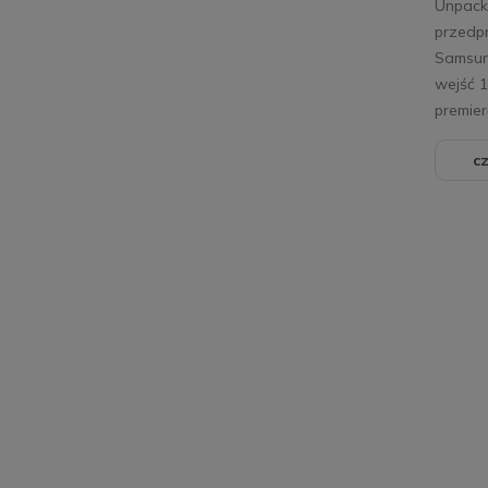
Unpack
przedpr
Samsun
wejść 
premie
cz