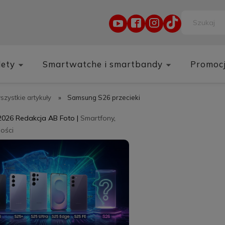
lety
Smartwatche i smartbandy
Promoc
wszystkie artykuły
»
Samsung S26 przecieki
2026
Redakcja AB Foto
|
Smartfony
,
ości