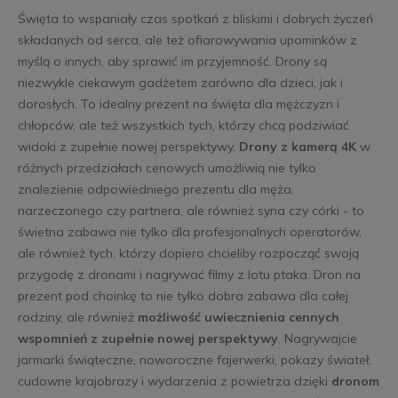
Święta to wspaniały czas spotkań z bliskimi i dobrych życzeń
składanych od serca, ale też ofiarowywania upominków z
myślą o innych, aby sprawić im przyjemność. Drony są
niezwykle ciekawym gadżetem zarówno dla dzieci, jak i
dorosłych. To idealny prezent na święta dla mężczyzn i
chłopców, ale też wszystkich tych, którzy chcą podziwiać
widoki z zupełnie nowej perspektywy.
Drony z kamerą 4K
w
różnych przedziałach cenowych umożliwią nie tylko
znalezienie odpowiedniego prezentu dla męża,
narzeczonego czy partnera, ale również syna czy córki - to
świetna zabawa nie tylko dla profesjonalnych operatorów,
ale również tych, którzy dopiero chcieliby rozpocząć swoją
przygodę z dronami i nagrywać filmy z lotu ptaka. Dron na
prezent pod choinkę to nie tylko dobra zabawa dla całej
rodziny, ale również
możliwość uwiecznienia cennych
wspomnień z zupełnie nowej perspektywy
. Nagrywajcie
jarmarki świąteczne, noworoczne fajerwerki, pokazy świateł,
cudowne krajobrazy i wydarzenia z powietrza dzięki
dronom