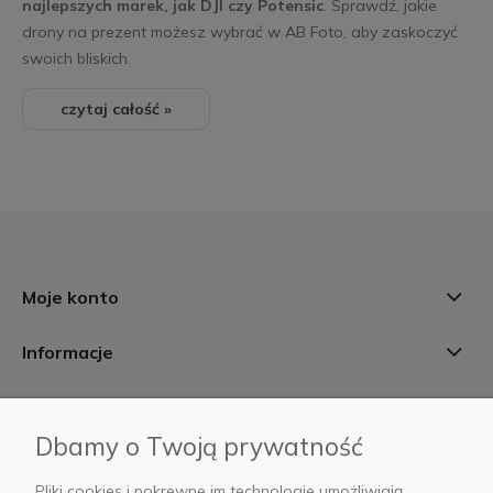
najlepszych marek, jak DJI czy Potensic
. Sprawdź, jakie
drony na prezent możesz wybrać w AB Foto, aby zaskoczyć
swoich bliskich.
czytaj całość »
Moje konto
Informacje
Płatności i dostawa
Dbamy o Twoją prywatność
AB Foto
Pliki cookies i pokrewne im technologie umożliwiają