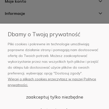
Moje konto
Informacje
Płatności i dostawa
Dbamy o Twoją prywatność
AB Foto
Pliki cookies i pokrewne im technologie umożliwiają
poprawne działanie strony i pomagają nam dostosować
ofertę do Twoich potrzeb. Możesz zaakceptować
wykorzystanie przez nas wszystkich tych plików i przejść
sklep@abfoto.pl
do sklepu lub dostosować użycie plików do swoich
preferencji, wybierając opcję "Dostosuj zgody".
+48 797 971 275
Więcej o plikach cookies przeczytasz w naszej Polityce
prywatności.
zaakceptuj tylko niezbędne
© 2025 Wszelkie prawa zastrzeżone. Serwis własnością:
AB FOTO