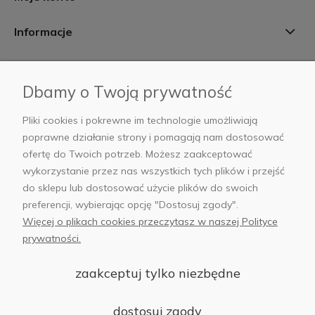
Informacje
Płatności i dostawa
Dbamy o Twoją prywatność
AB Foto
Pliki cookies i pokrewne im technologie umożliwiają
poprawne działanie strony i pomagają nam dostosować
ofertę do Twoich potrzeb. Możesz zaakceptować
wykorzystanie przez nas wszystkich tych plików i przejść
sklep@abfoto.pl
do sklepu lub dostosować użycie plików do swoich
preferencji, wybierając opcję "Dostosuj zgody".
+48 797 971 275
Więcej o plikach cookies przeczytasz w naszej Polityce
prywatności.
zaakceptuj tylko niezbędne
© 2025 Wszelkie prawa zastrzeżone. Serwis własnością:
AB FOTO
dostosuj zgody