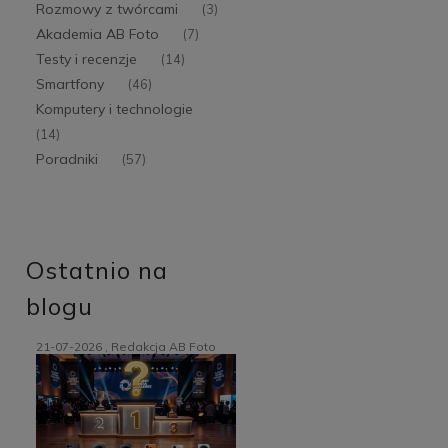
Rozmowy z twórcami
(3)
Akademia AB Foto
(7)
Testy i recenzje
(14)
Smartfony
(46)
Komputery i technologie
(14)
Poradniki
(57)
Ostatnio na
blogu
21-07-2026 , Redakcja AB Foto