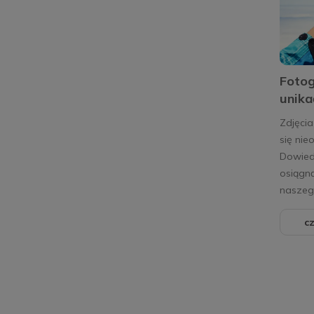
Fotog
unika
Zdjęcia
się nie
Dowiedz
osiągn
naszeg
cz