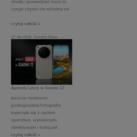
chwilę i powiedzieć tacie to,
czego często nie mówimy na
...
czytaj całość »
17-06-2026 , Sandra Śliwa
Aparaty Leica w Xiaomi 17
Jeszcze niedawno
profesjonalna fotografia
kojarzyła się z ciężkim
aparatem, wymiennymi
obiektywami i torbą peł...
czytaj całość »