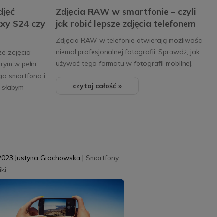
djęć
Zdjęcia RAW w smartfonie – czyli
xy S24 czy
jak robić lepsze zdjęcia telefonem
Zdjęcia RAW w telefonie otwierają możliwości
niemal profesjonalnej fotografii. Sprawdź, jak
ze zdjęcia
używać tego formatu w fotografii mobilnej.
órym w pełni
go smartfona i
czytaj całość »
 słabym
2023
Justyna Grochowska
|
Smartfony
,
ki