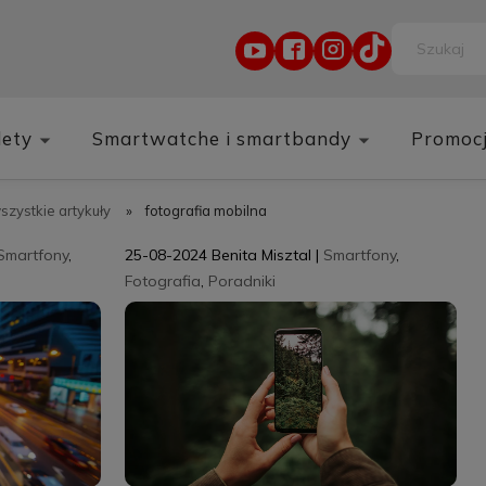
lety
Smartwatche i smartbandy
Promoc
wszystkie artykuły
»
fotografia mobilna
Smartfony
,
25-08-2024
Benita Misztal
|
Smartfony
,
Fotografia
,
Poradniki