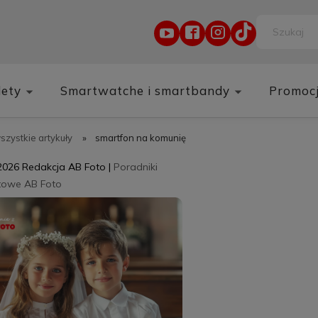
lety
Smartwatche i smartbandy
Promoc
wszystkie artykuły
»
smartfon na komunię
2026
Redakcja AB Foto
|
Poradniki
towe AB Foto