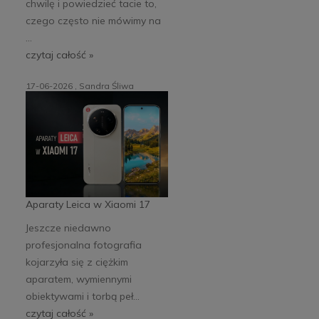
chwilę i powiedzieć tacie to,
czego często nie mówimy na
...
czytaj całość »
17-06-2026 , Sandra Śliwa
Aparaty Leica w Xiaomi 17
Jeszcze niedawno
profesjonalna fotografia
kojarzyła się z ciężkim
aparatem, wymiennymi
obiektywami i torbą peł...
czytaj całość »