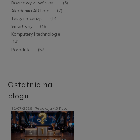
Rozmowy z twórcami
(3)
Akademia AB Foto
(7)
Testy i recenzje
(14)
Smartfony
(46)
Komputery i technologie
(14)
Poradniki
(57)
Ostatnio na
blogu
21-07-2026 , Redakcja AB Foto