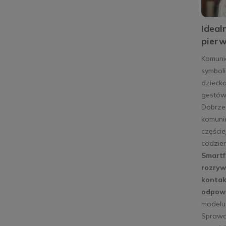
Ideal
pierw
Komuni
symboli
dziecka
gestów,
Dobrze
komunię
częście
codzie
Smartf
rozrywk
kontak
odpowi
modelu 
Sprawd