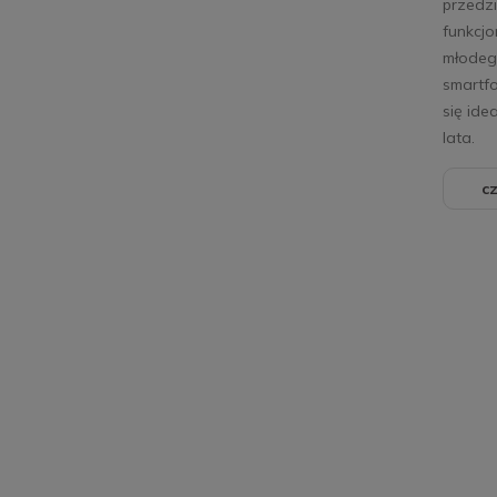
przedzi
funkcj
młodego
smartf
się ide
lata.
cz