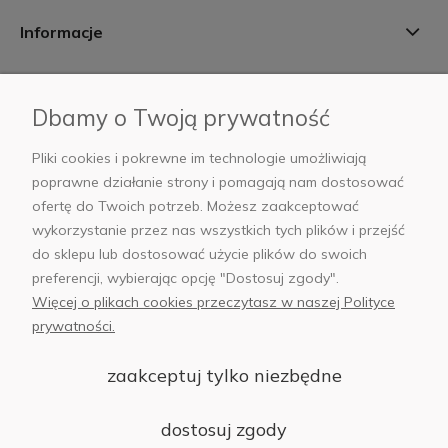
Informacje
Płatności i dostawa
Dbamy o Twoją prywatność
AB Foto
Pliki cookies i pokrewne im technologie umożliwiają
poprawne działanie strony i pomagają nam dostosować
ofertę do Twoich potrzeb. Możesz zaakceptować
wykorzystanie przez nas wszystkich tych plików i przejść
sklep@abfoto.pl
do sklepu lub dostosować użycie plików do swoich
preferencji, wybierając opcję "Dostosuj zgody".
+48 797 971 275
Więcej o plikach cookies przeczytasz w naszej Polityce
prywatności.
zaakceptuj tylko niezbędne
© 2025 Wszelkie prawa zastrzeżone. Serwis własnością:
AB FOTO
dostosuj zgody
Sp. z o.o.