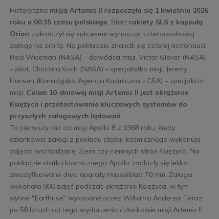
Historyczna
misja Artemis II rozpoczęła się 1 kwietnia 2026
roku o 00:35 czasu polskiego
. Start
rakiety SLS z kapsułą
Orion
zakończył się sukcesem wynosząc czteroosobową
załogę na orbitę. Na pokładzie znaleźli się czterej astronauci:
Reid Wiseman (NASA) – dowódca misji, Victor Glover (NASA)
– pilot, Christina Koch (NASA) – specjalistka misji, Jeremy
Hansen (Kanadyjska Agencja Kosmiczna - CSA) – specjalista
misji.
Celem 10-dniowej misji Artemis II jest okrążenie
Księżyca i przetestowanie kluczowych systemów do
przyszłych załogowych lądowań
.
To pierwszy raz od misji Apollo 8 z 1968 roku, kiedy
członkowie załogi z pokładu statku kosmicznego wykonują
zdjęcia wschodzącej Ziemi czy ciemnych stron Księżyca. Na
pokładzie statku kosmicznego Apollo znalazły się lekko
zmodyfikowane dwa aparaty Hasselblad 70 mm. Załoga
wykonała 866 zdjęć podczas okrążenia Księżyca, w tym
słynne "Earthrise" wykonane przez Williama Andersa. Teraz
po 58 latach od tego wydarzenia członkowie misji Artemis II