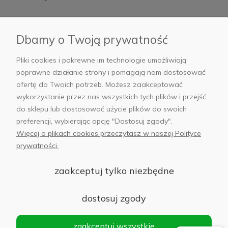
Płatności i dostawa
Dbamy o Twoją prywatność
AB Foto
Pliki cookies i pokrewne im technologie umożliwiają
poprawne działanie strony i pomagają nam dostosować
ofertę do Twoich potrzeb. Możesz zaakceptować
wykorzystanie przez nas wszystkich tych plików i przejść
sklep@abfoto.pl
do sklepu lub dostosować użycie plików do swoich
preferencji, wybierając opcję "Dostosuj zgody".
+48 797 971 275
Więcej o plikach cookies przeczytasz w naszej Polityce
prywatności.
zaakceptuj tylko niezbędne
© 2025 Wszelkie prawa zastrzeżone. Serwis własnością:
AB FOTO
dostosuj zgody
Sp. z o.o.
Siedziba: 02-486 WARSZAWA, Al. Jerozolimskie 176, NIP
zaakceptuj wszystkie