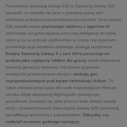
Porównanie Samsung Galaxy S26 vs Samsung Galaxy S25 -
sprawdź, co zmieniło się wraz z premierą nowej serii
telefonów południowokoreańskiego producenta. Seria Galaxy
S26 zyskała miano
pierwszego telefonu z agentem AI
odchodząc od generatywnej sztucznej inteligencji do takiej,
która uczy się potrzeb użytkownika w czasie rzeczywistym i
przewiduje jego działania ułatwiając obsługę urządzenia.
Kolejny Samsung Galaxy S z serii Ultra pozostaje na
podium jako najlepszy telefon dla graczy
dzięki chipsetowi
nowszej generacji, lepszemu chłodzeniu, poprawie
wydajności przetwarzania obrazu i
obsługą gier
zoptymalizowanych pod kątem technologii Vulkan
. To
także ciekawa propozycja dla osób nagrywających filmy po
zmroku dzięki ulepszonej Nightografii i jaśniejszym
przesłonom. Dowiedz się, jakie jeszcze duże zmiany weszły
wraz z premierą nowych Samsungów Galaxy S26 i porównaj
specyfikację techniczną z poprzednikiem.
Zdecyduj, czy
zasłużył na miano godnego następcy
.