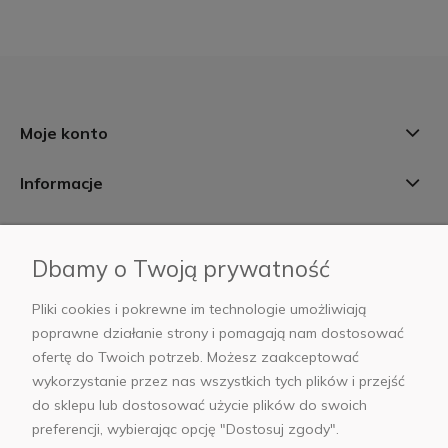
Moje konto
Informacje
Płatności i dostawa
Dbamy o Twoją prywatność
AB Foto
Pliki cookies i pokrewne im technologie umożliwiają
poprawne działanie strony i pomagają nam dostosować
ofertę do Twoich potrzeb. Możesz zaakceptować
wykorzystanie przez nas wszystkich tych plików i przejść
sklep@abfoto.pl
do sklepu lub dostosować użycie plików do swoich
preferencji, wybierając opcję "Dostosuj zgody".
+48 797 971 275