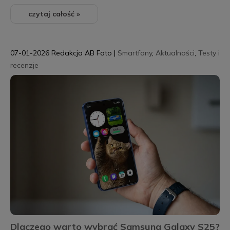
czytaj całość »
07-01-2026
Redakcja AB Foto
|
Smartfony
,
Aktualności
,
Testy i
recenzje
Dlaczego warto wybrać Samsung Galaxy S25?