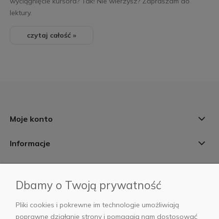
wyciągnięcie kursora? Tak! Nie wierzysz? Zapraszam do
lektury.
czytaj całość »
Moje konto
Informacje
Płatności i dostawa
Dbamy o Twoją prywatność
AB Foto
Pliki cookies i pokrewne im technologie umożliwiają
poprawne działanie strony i pomagają nam dostosować