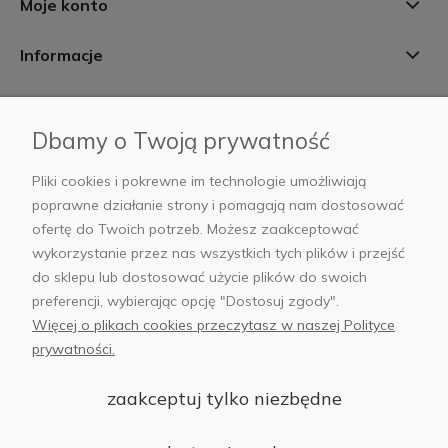
Moje konto
Informacje
Płatności i dostawa
Dbamy o Twoją prywatność
AB Foto
Pliki cookies i pokrewne im technologie umożliwiają
poprawne działanie strony i pomagają nam dostosować
ofertę do Twoich potrzeb. Możesz zaakceptować
wykorzystanie przez nas wszystkich tych plików i przejść
sklep@abfoto.pl
do sklepu lub dostosować użycie plików do swoich
preferencji, wybierając opcję "Dostosuj zgody".
+48 797 971 275
Więcej o plikach cookies przeczytasz w naszej Polityce
prywatności.
zaakceptuj tylko niezbędne
© 2025 Wszelkie prawa zastrzeżone. Serwis własnością:
AB FOTO