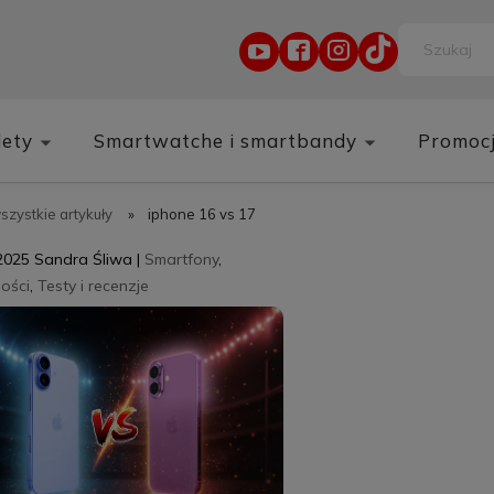
lety
Smartwatche i smartbandy
Promoc
wszystkie artykuły
»
iphone 16 vs 17
2025
Sandra Śliwa
|
Smartfony
,
ości
,
Testy i recenzje