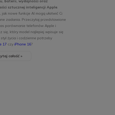
u, baterii, wydajności oraz
ści sztucznej inteligencji Apple
.
 jak nowe funkcje AI mogą ułatwić Ci
nne zadania. Przeczytaj przedstawione
nas porównanie telefonów Apple i
 się, który model najlepiej wpisuje się
styl życia i codzienne potrzeby
e 17
czy
iPhone 16
?
ytaj całość »