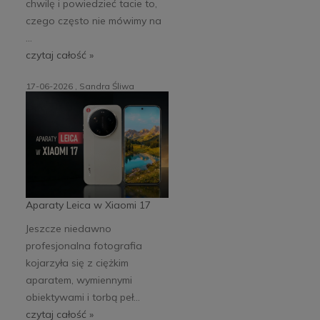
chwilę i powiedzieć tacie to,
czego często nie mówimy na
...
czytaj całość »
17-06-2026 , Sandra Śliwa
Aparaty Leica w Xiaomi 17
Jeszcze niedawno
profesjonalna fotografia
kojarzyła się z ciężkim
aparatem, wymiennymi
obiektywami i torbą peł...
czytaj całość »