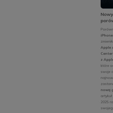
Nowy 
poró
Porówn
iPhone
zmienił
Apple 
Center
z Apple
które o
swoje 
najnows
zastan
nową g
artykuł
2025 r
swojeg