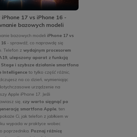
iPhone 17 vs iPhone 16 -
wnanie bazowych modeli
anie bazowych modeli
iPhone 17 vs
 16
- sprawdź, co naprawdę się
o. Telefon z
wydajnym procesorem
A19, ulepszony aparat z funkcją
 Stage i szybsze działanie smartfona
 Intelligence
to tylko część różnic,
dczujesz na co dzień, wymieniając
dotychczasowe urządzenie na
zy Apple iPhone 17. Jeśli
awiasz się,
czy warto sięgnąć po
enerację smartfona Apple
, ten
 pokaże Ci, jak telefon z jabłkiem w
oku wypada w praktyce wobec
o poprzednika.
Poznaj różnicę