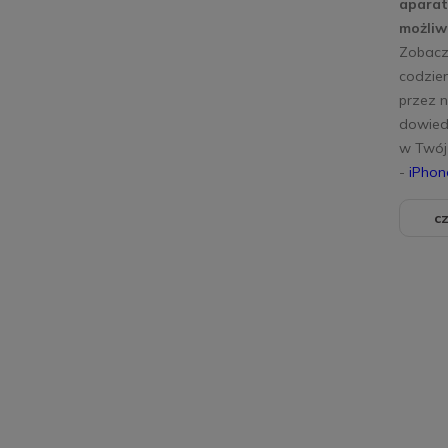
aparat
możliwo
Zobacz,
codzie
przez 
dowiedz
w Twój 
-
iPhon
cz