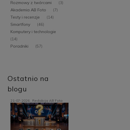
Rozmowy z twórcami
(3)
Akademia AB Foto
(7)
Testy i recenzje
(14)
Smartfony
(46)
Komputery i technologie
(14)
Poradniki
(57)
Ostatnio na
blogu
21-07-2026 , Redakcja AB Foto