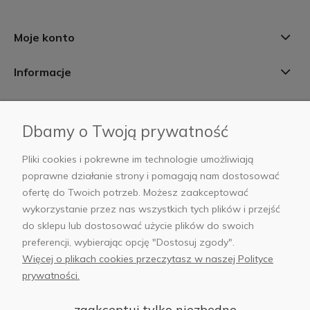
Moje konto
Informacje
Płatności i dostawa
Dbamy o Twoją prywatność
AB Foto
Pliki cookies i pokrewne im technologie umożliwiają
poprawne działanie strony i pomagają nam dostosować
ofertę do Twoich potrzeb. Możesz zaakceptować
wykorzystanie przez nas wszystkich tych plików i przejść
sklep@abfoto.pl
do sklepu lub dostosować użycie plików do swoich
preferencji, wybierając opcję "Dostosuj zgody".
+48 797 971 275
Więcej o plikach cookies przeczytasz w naszej Polityce
prywatności.
zaakceptuj tylko niezbędne