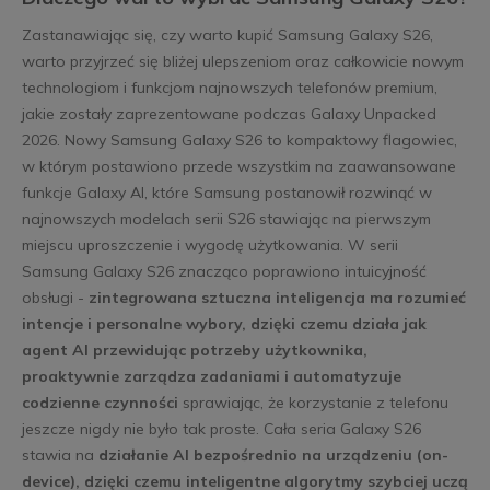
Zastanawiając się, czy warto kupić Samsung Galaxy S26,
warto przyjrzeć się bliżej ulepszeniom oraz całkowicie nowym
technologiom i funkcjom najnowszych telefonów premium,
jakie zostały zaprezentowane podczas Galaxy Unpacked
2026. Nowy Samsung Galaxy S26 to kompaktowy flagowiec,
w którym postawiono przede wszystkim na zaawansowane
funkcje Galaxy AI, które Samsung postanowił rozwinąć w
najnowszych modelach serii S26 stawiając na pierwszym
miejscu uproszczenie i wygodę użytkowania. W serii
Samsung Galaxy S26 znacząco poprawiono intuicyjność
obsługi -
zintegrowana sztuczna inteligencja ma rozumieć
intencje i personalne wybory, dzięki czemu działa jak
agent AI przewidując potrzeby użytkownika,
proaktywnie zarządza zadaniami i automatyzuje
codzienne czynności
sprawiając, że korzystanie z telefonu
jeszcze nigdy nie było tak proste. Cała seria Galaxy S26
stawia na
działanie AI bezpośrednio na urządzeniu (on-
device), dzięki czemu inteligentne algorytmy szybciej uczą