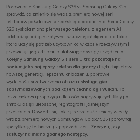
Porównanie Samsung Galaxy S26 vs Samsung Galaxy S25 -
sprawdź, co zmieniło się wraz z premierą nowej serii
telefonów południowokoreańskiego producenta. Seria Galaxy
S26 zyskała miano
pierwszego telefonu z agentem AI
odchodząc od generatywnej sztucznej inteligencji do takiej,
która uczy się potrzeb użytkownika w czasie rzeczywistym i
przewiduje jego działania ułatwiając obsługę urządzenia.
Kolejny Samsung Galaxy S z serii Ultra pozostaje na
podium jako najlepszy telefon dla graczy
dzięki chipsetowi
nowszej generacji, lepszemu chłodzeniu, poprawie
wydajności przetwarzania obrazu i
obsługą gier
zoptymalizowanych pod kątem technologii Vulkan
. To
także ciekawa propozycja dla osób nagrywających filmy po
zmroku dzięki ulepszonej Nightografii i jaśniejszym
przesłonom. Dowiedz się, jakie jeszcze duże zmiany weszły
wraz z premierą nowych Samsungów Galaxy S26 i porównaj
specyfikację techniczną z poprzednikiem.
Zdecyduj, czy
zasłużył na miano godnego następcy
.