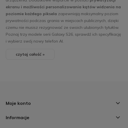
urządzenia. Dodatkowe wsparcie w postaci
prywatyzacji
ekranu i możliwości personalizowania kątów widzenia na
poziomie każdego piksela
zapewniają maksymalny poziom
prywatności podczas grania w miejscach publicznych, dzięki
czemu nie musisz rezygnować ze swoich ulubionych tytułów.
Poznaj trzy modele serii Galaxy S26, sprawdź ich specyfikację
i wybierz swój nowy telefon AI.
czytaj całość »
Moje konto
Informacje