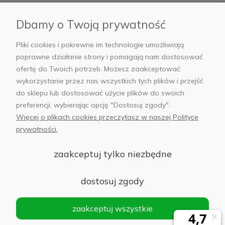
Płatności i dostawa
Dbamy o Twoją prywatność
AB Foto
Pliki cookies i pokrewne im technologie umożliwiają
poprawne działanie strony i pomagają nam dostosować
ofertę do Twoich potrzeb. Możesz zaakceptować
wykorzystanie przez nas wszystkich tych plików i przejść
sklep@abfoto.pl
do sklepu lub dostosować użycie plików do swoich
preferencji, wybierając opcję "Dostosuj zgody".
+48 797 971 275
Więcej o plikach cookies przeczytasz w naszej Polityce
prywatności.
zaakceptuj tylko niezbędne
© 2025 Wszelkie prawa zastrzeżone. Serwis własnością:
AB FOTO
dostosuj zgody
Sp. z o.o.
Siedziba: 02-486 WARSZAWA, Al. Jerozolimskie 176, NIP
zaakceptuj wszystkie
1132646403 KRS nr 0000271999
.